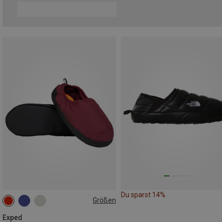
Du sparst 14%
Größen
40|41|42
Exped