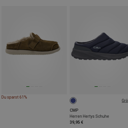
Du sparst 61%
Gr
41
45
CMP
Herren Hertys Schuhe
39,95 €