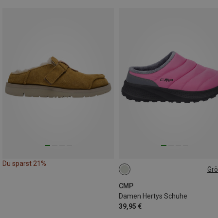
Du sparst 21%
Gr
36
37
38
39
40
41
CMP
Damen Hertys Schuhe
39,95 €