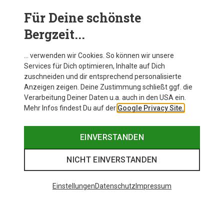
Regel reicht es, Hüttenschuhe bei niedrigen
Temperaturen zu waschen, um Material und Form zu
Für Deine schönste
schonen.
Hüttenhausschuhe aus Filz
oder speziellen
Bergzeit...
Textilien sollten per Hand gewaschen werden, um ihre
Qualität zu erhalten.
… verwenden wir Cookies. So können wir unsere
Services für Dich optimieren, Inhalte auf Dich
zuschneiden und dir entsprechend personalisierte
Anzeigen zeigen. Deine Zustimmung schließt ggf. die
Verarbeitung Deiner Daten u.a. auch in den USA ein.
Mehr Infos findest Du auf der
Google Privacy Site.
EINVERSTANDEN
NICHT EINVERSTANDEN
Einstellungen
Datenschutz
Impressum