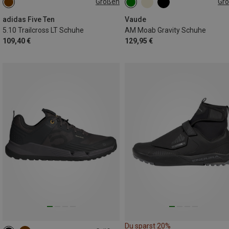
Größen
Gr
42.5|43
46.5|47
44
45
47
adidas Five Ten
Vaude
5.10 Trailcross LT Schuhe
AM Moab Gravity Schuhe
109,40 €
129,95 €
Du sparst 20%