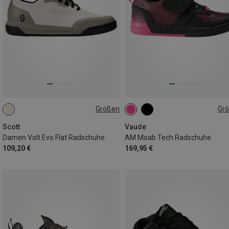
Größen
Gr
36
37
40
42
36
37
38
39
40
41
Scott
Vaude
Damen Volt Evo Flat Radschuhe
AM Moab Tech Radschuhe
109,20 €
169,95 €