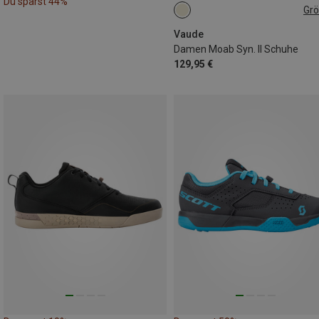
Du sparst 44%
Gr
Vaude
Damen Moab Syn. II Schuhe
129,95 €