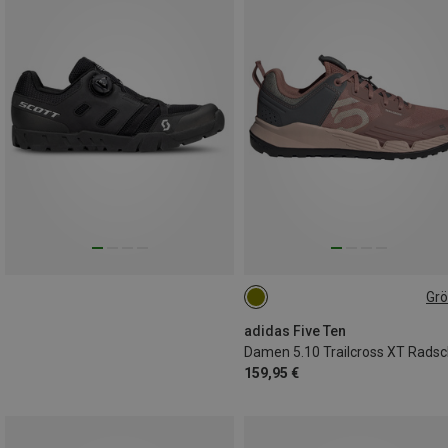
Gr
36.5|37
37|37.5
38
adidas Five Ten
159,95 €