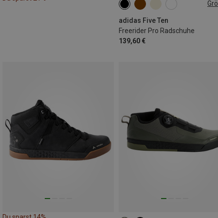
Gr
adidas Five Ten
Freerider Pro Radschuhe
139,60 €
Du sparst 14%