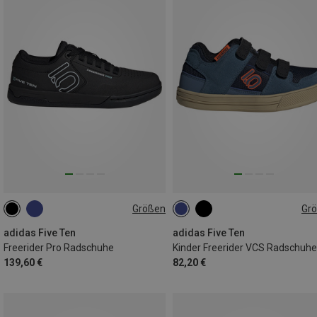
Größen
Gr
adidas Five Ten
adidas Five Ten
Freerider Pro Radschuhe
Kinder Freerider VCS Radschuhe
139,60 €
82,20 €