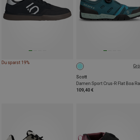
Du sparst 19%
Gr
36
Scott
109,40 €