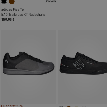
Größen
40
40.5|41
41|41.5
42.5|43
46.5|47
47|47.5
adidas Five Ten
5.10 Trailcross XT Radschuhe
159,95 €
Du sparst 21%