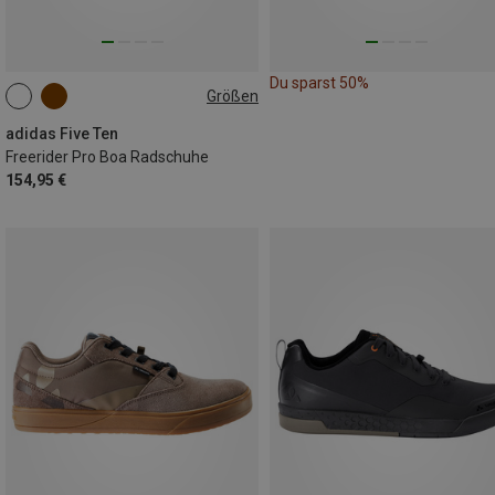
Du sparst 50%
Größen
40.5|41
46.5|47
adidas Five Ten
Freerider Pro Boa Radschuhe
154,95 €