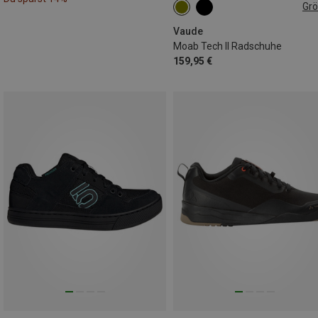
Gr
40
46
Vaude
Moab Tech II Radschuhe
159,95 €