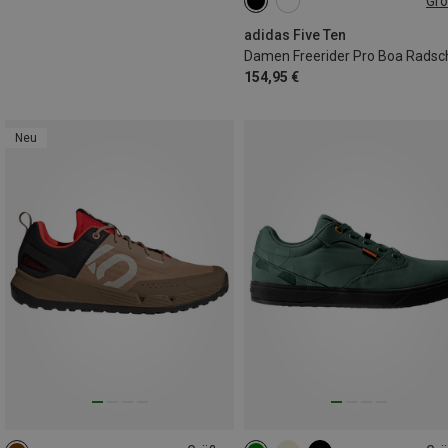
Gr
36.5|37
42
adidas Five Ten
154,95 €
Neu