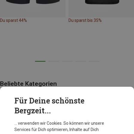
Du sparst 44%
Du sparst bis 35%
Beliebte Kategorien
Für Deine schönste
GRAVEL BEKLEIDUNG
Bergzeit...
… verwenden wir Cookies. So können wir unsere
Services für Dich optimieren, Inhalte auf Dich