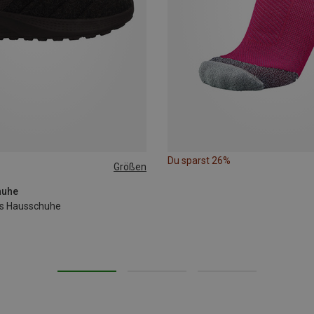
Du sparst 26%
Größen
8
39
40
huhe
s Hausschuhe