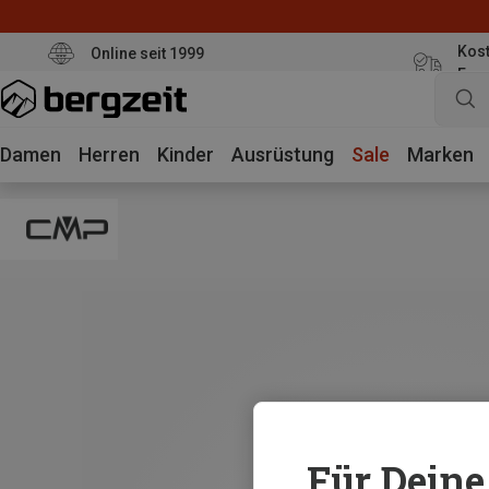
Kost
Online seit 1999
Eur
Damen
Herren
Kinder
Ausrüstung
Sale
Marken
Für Deine 