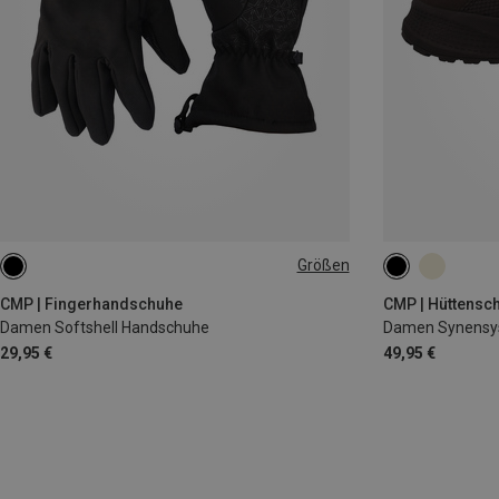
Größen
XS
S
M
L
36
37
3
CMP | Fingerhandschuhe
CMP | Hüttensc
Damen Softshell Handschuhe
Damen Synensy
29,95 €
49,95 €