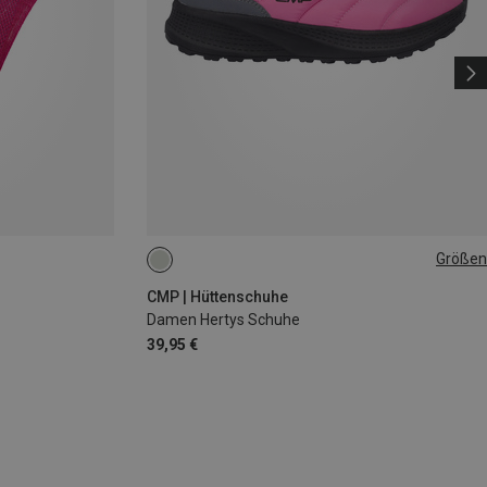
Größen
36
37
38
39
40
41
CMP | Hüttenschuhe
Damen Hertys Schuhe
39,95 €