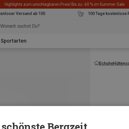
Highlights zum unschlagbaren Preis! Bis zu -60 % im Summer Sale
enloser Versand ab 100
100 Tage kostenlose 
o
Sportarten
Schuhe
Hüttens
schönste Bergzeit...