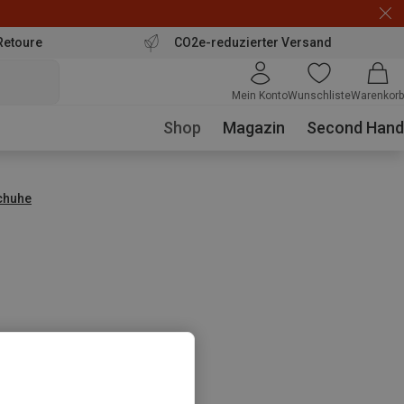
Retoure
CO2e-reduzierter Versand
Mein Konto
Wunschliste
Warenkorb
Shop
Magazin
Second Hand
chuhe