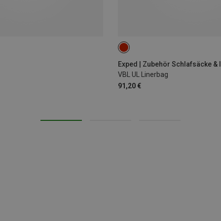
ONE SIZE
Exped | Zubehör Schlafsäcke & 
VBL UL Linerbag
91,20 €