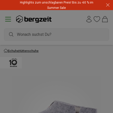
Highlights zum unschlagbaren Preis! Bis zu -60 % im
Summer Sale
Schuhe
Hüttenschuhe