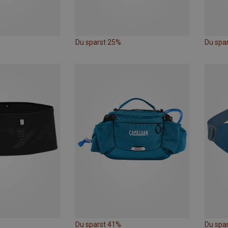
Du sparst 25%
Du spa
Du sparst 41%
Du spa