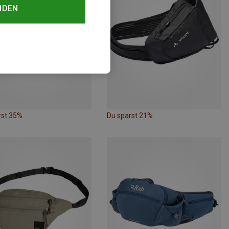
NDEN
rst 35%
Du sparst 21%