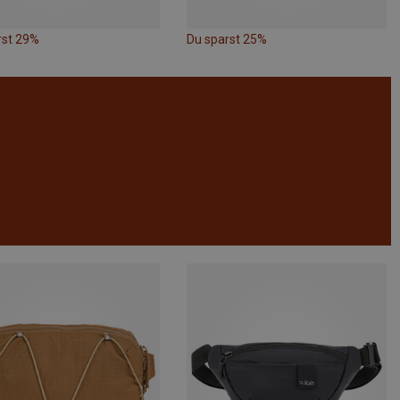
rst 29%
Du sparst 25%