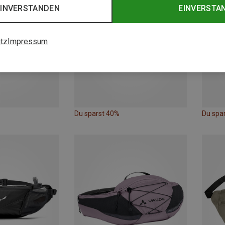
EINVERSTANDEN
EINVERSTA
tz
Impressum
Du sparst 40%
Du spa