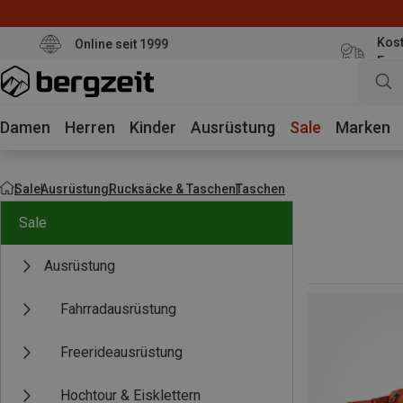
Kost
Online seit 1999
Eur
Damen
Herren
Kinder
Ausrüstung
Sale
Marken
Sale
Ausrüstung
Rucksäcke & Taschen
Taschen
Sale
Ausrüstung
Fahrradausrüstung
Freerideausrüstung
Hochtour & Eisklettern