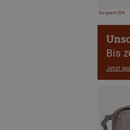
Du sparst 20%
Unsc
Bis 
Jetzt sp