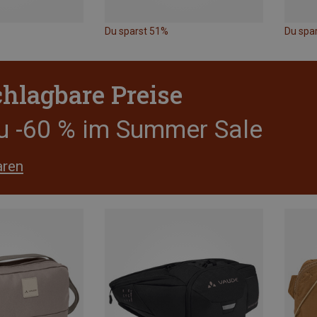
Du sparst 51%
Du spa
hlagbare Preise
zu -60 % im Summer Sale
aren