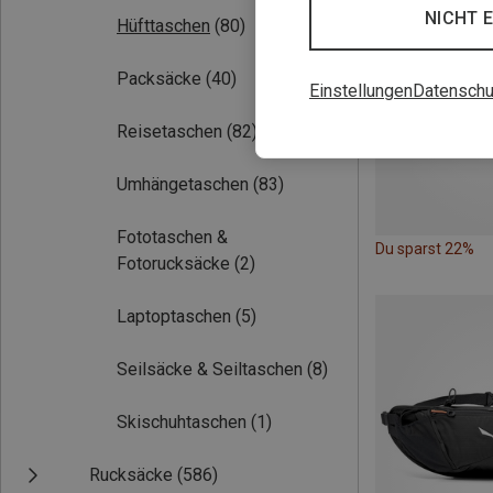
NICHT 
Hüfttaschen
(80)
Packsäcke
(40)
Einstellungen
Datenschu
Reisetaschen
(82)
Umhängetaschen
(83)
Fototaschen &
Du sparst 22%
Fotorucksäcke
(2)
Laptoptaschen
(5)
Seilsäcke & Seiltaschen
(8)
Skischuhtaschen
(1)
Rucksäcke
(586)