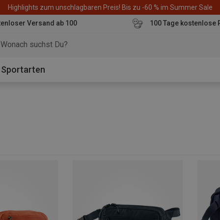
Highlights zum unschlagbaren Preis! Bis zu -60 % im Summer Sale
enloser Versand ab 100
100 Tage kostenlose 
o
Sportarten