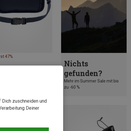
rst 47%
Nichts
gefunden?
Mehr im Summer Sale mit bis
zu -60 %
uf Dich zuschneiden und
Verarbeitung Deiner