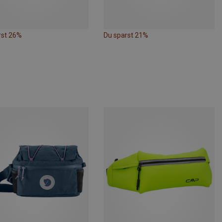
rst 26%
Du sparst 21%