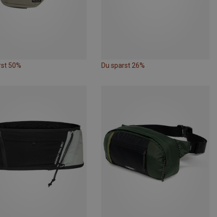
rst 50%
Du sparst 26%