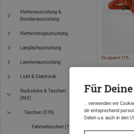
Kletterausrüstung &
Boulderausrüstung
Klettersteigausrüstung
Langlaufausrüstung
Du sparst 11%
Lawinenausrüstung
Licht & Elektronik
Für Deine 
Rucksäcke & Taschen
(963)
… verwenden wir Cookies
dir entsprechend person
Taschen
(379)
Daten u.a. auch in den 
Fahrradtaschen
(100)