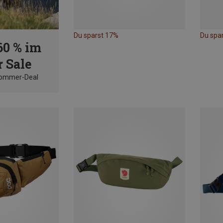
Du sparst 17%
Du spa
60 % im
 Sale
Sommer-Deal