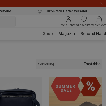
Retoure
CO2e-reduzierter Versand
Mein Konto
Wunschliste
Warenkorb
Shop
Magazin
Second Hand
Empfohlen
Sortierung