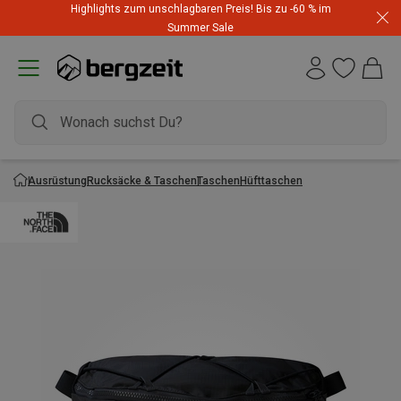
Highlights zum unschlagbaren Preis! Bis zu -60 % im
Summer Sale
Ausrüstung
Rucksäcke & Taschen
Taschen
Hüfttaschen