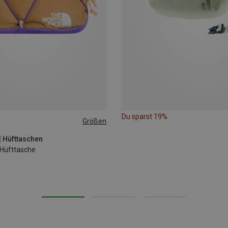
Du sparst 19%
Größen
| Hüfttaschen
 Hüfttasche