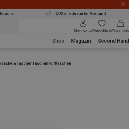
Retoure
CO2e-reduzierter Versand
Mein Konto
Wunschliste
Warenkorb
Shop
Magazin
Second Hand
ksäcke & Taschen
Taschen
Hüfttaschen