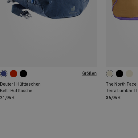
Größen
1.5L
1L
Deuter | Hüfttaschen
The North Face 
Belt I Hüfttasche
Terra Lumbar 1l
21,95 €
36,95 €