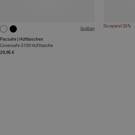
Du sparst 26%
Größen
ONE SIZE
Pacsafe | Hüfttaschen
Coversafe S100 Hüfttasche
29,95 €