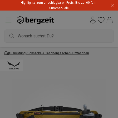
Highlights zum unschlagbaren Preis! Bis zu -60 % im
Summer Sale
Ausrüstung
Rucksäcke & Taschen
Taschen
Hüfttaschen