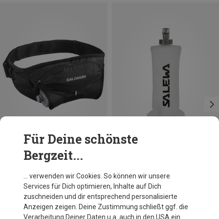
Für Deine schönste
Bergzeit...
Du sparst 23%
Größen
ONE SIZE
Salomon
… verwenden wir Cookies. So können wir unsere
Cross 1 Bottle Trinkgürtel
Services für Dich optimieren, Inhalte auf Dich
54,40 €
zuschneiden und dir entsprechend personalisierte
Anzeigen zeigen. Deine Zustimmung schließt ggf. die
Verarbeitung Deiner Daten u.a. auch in den USA ein.