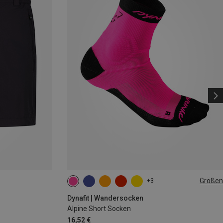
Größen
+3
35|36|37|38
39|40|41|42
43|44|45|46
Dynafit | Wandersocken
Alpine Short Socken
16,52 €