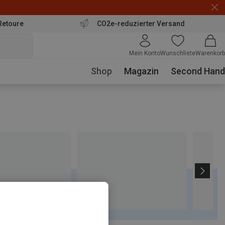
Retoure
CO2e-reduzierter Versand
Mein Konto
Wunschliste
Warenkorb
Shop
Magazin
Second Hand