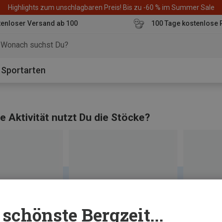
Highlights zum unschlagbaren Preis! Bis zu -60 % im Summer Sale
enloser Versand ab 100
100 Tage kostenlose 
o
Sportarten
e Aktivität nutzt Du die Stöcke?
schönste Bergzeit...