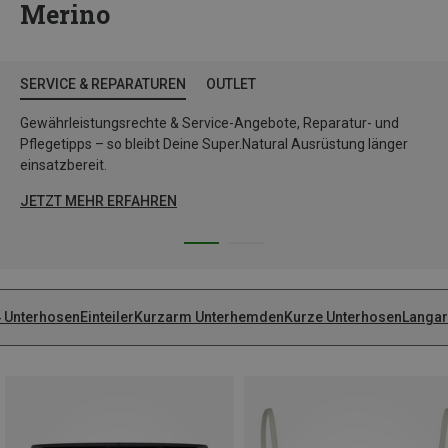
Merino
SERVICE & REPARATUREN
OUTLET
Gewährleistungsrechte & Service-Angebote, Reparatur- und
Pflegetipps – so bleibt Deine Super.Natural Ausrüstung länger
einsatzbereit.
JETZT MEHR ERFAHREN
4 Unterhosen
Einteiler
Kurzarm Unterhemden
Kurze Unterhosen
Langa