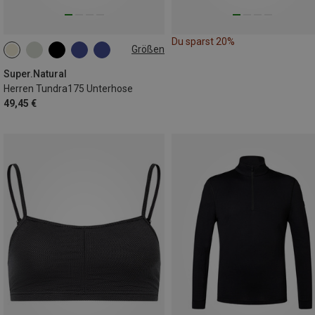
Du sparst 20%
Größen
S
M
L
XL
XXL
Super.Natural
Herren Tundra175 Unterhose
49,45 €