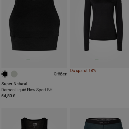
Du sparst 18%
Größen
XS
L
XL
Super.Natural
Damen Liquid Flow Sport BH
54,80 €