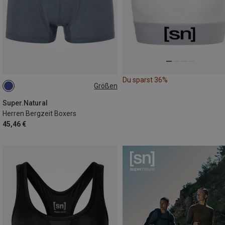
Du sparst 36%
Größen
S
M
XL
Super.Natural
Herren Bergzeit Boxers
45,46 €