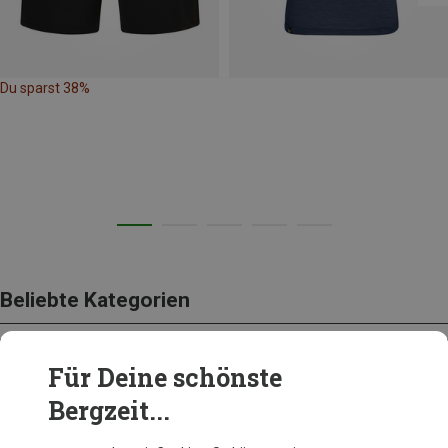
Du sparst 38%
Beliebte Kategorien
Für Deine schönste
BEKLEIDUNG
Bergzeit...