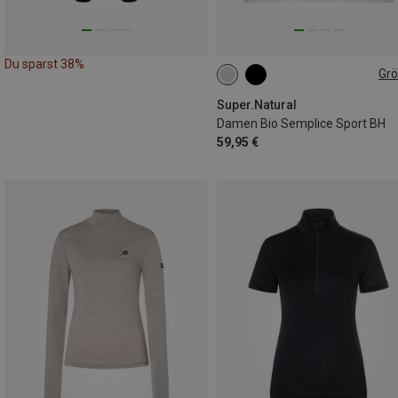
Du sparst 38%
Gr
S
M
L
XL
Super.Natural
Damen Bio Semplice Sport BH
59,95 €