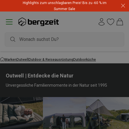
Highlights zum unschlagbaren Preis! Bis zu -60 % im
Summer Sale
Marken
Outwell
Outdoor & Reiseausrüstung
Outdoorküche
Outwell | Entdecke die Natur
Unvergessliche Familienmomente in der Natur seit 1995