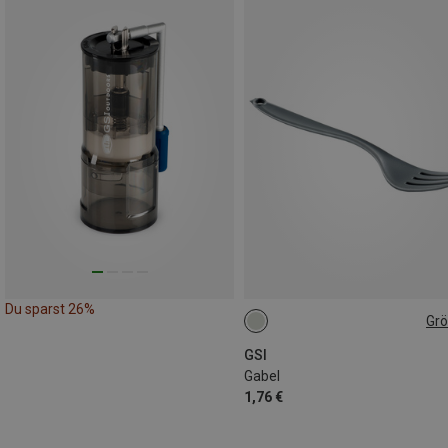
Du sparst 26%
Gr
ONE SIZE
GSI
Gabel
1,76 €