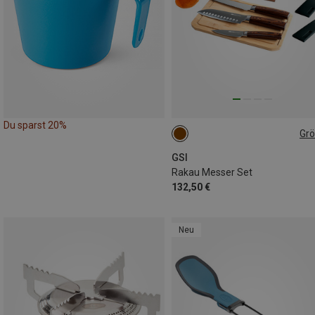
Du sparst 20%
Gr
ONE SIZE
GSI
Rakau Messer Set
132,50 €
Neu