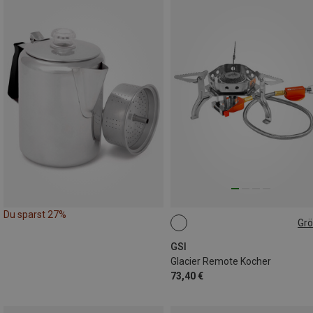
Du sparst 27%
Gr
ONE SIZE
GSI
Glacier Remote Kocher
73,40 €