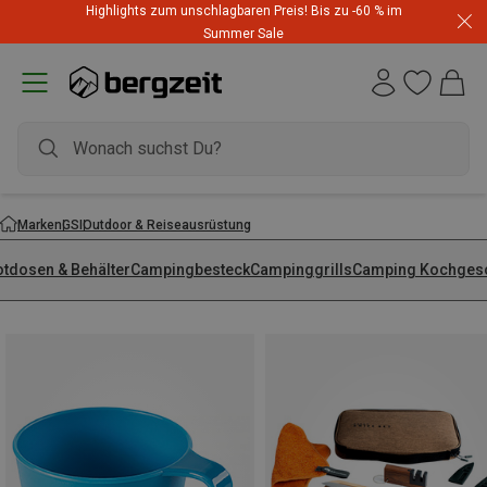
Highlights zum unschlagbaren Preis! Bis zu -60 % im
Summer Sale
Marken
GSI
Outdoor & Reiseausrüstung
otdosen & Behälter
Campingbesteck
Campinggrills
Camping Kochgesc