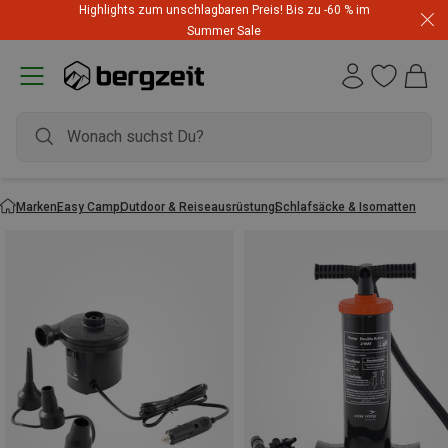
Highlights zum unschlagbaren Preis! Bis zu -60 % im
Summer Sale
Marken
Easy Camp
Outdoor & Reiseausrüstung
Schlafsäcke & Isomatten