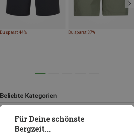
Du sparst 44%
Du sparst 37%
Beliebte Kategorien
Für Deine schönste
BEKLEIDUNG
Bergzeit...