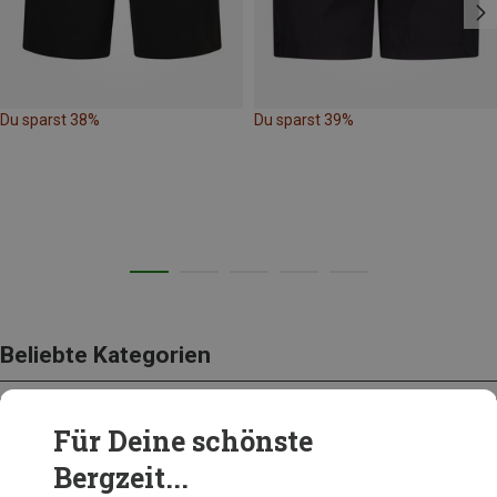
Du sparst 38%
Du sparst 39%
Beliebte Kategorien
Für Deine schönste
BEKLEIDUNG
Bergzeit...