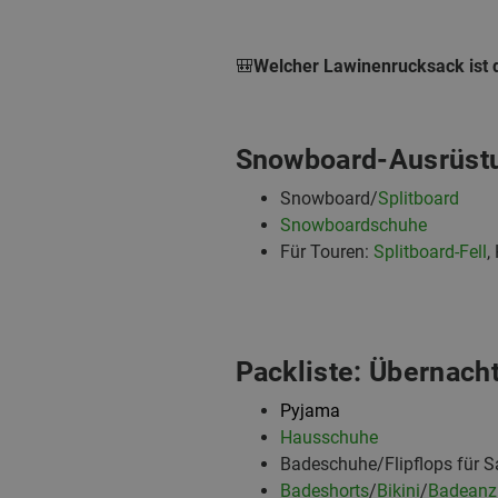
🎒
Welcher Lawinenrucksack ist d
Snowboard-Ausrüst
Snowboard/
Splitboard
Snowboardschuhe
Für Touren:
Splitboard-Fell
,
Packliste: Übernach
Pyjama
Hausschuhe
Badeschuhe/Flipflops für 
Badeshorts
/
Bikini
/
Badeanz