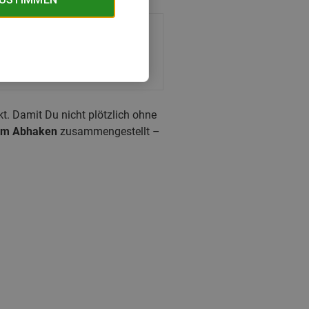
nter
t. Damit Du nicht plötzlich ohne
zum Abhaken
zusammengestellt –