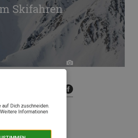
um Skifahren
Bergzeit
inuten Lesezeit
e auf Dich zuschneiden.
. Weitere Informationen
ngreichen Packliste findest Du
ZUSTIMMEN