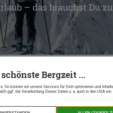
urlaub – das brauchst Du z
ckliste Skiurlaub – das brauchst Du zum Skifahren
schönste Bergzeit ...
5 M
. So können wir unsere Services für Dich optimieren und Inhalt
ßt ggf. die Verarbeitung Deiner Daten u. a. auch in den USA ein
u stehst voller Vorfreude in den Startlöchern? Auf dieser umfa
für die Urlaubsreise brauchst.
EINVERSTANDEN
ALLEN COOKIES 