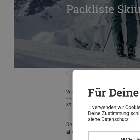
Packliste Ski
Touren & Reisen
Packlisten
Pa
Für Deine 
Von
Bergzeit Team
30. Dezember 2025
… verwenden wir Cookies
Deine Zustimmung schlie
siehe Datenschutz.
Dein Skiurlaub ist gebucht und D
alles, was Du zum Skifahren und 
NICHT 