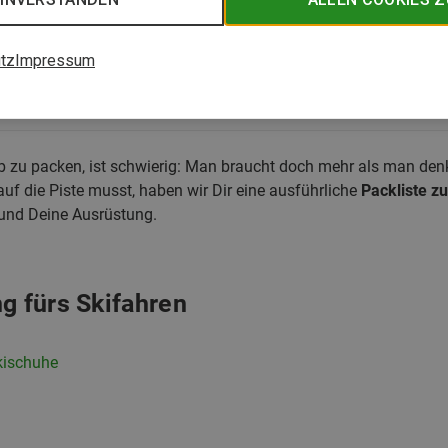
willst eine Packliste zum Abhaken? Lade Dir hier das PDF heru
tz
Impressum
Packliste als PDF
ub zu packen, ist schwierig: Man braucht doch mehr als man denk
uf die Piste musst, haben wir Dir eine ausführliche
Packliste 
t und Deine Ausrüstung.
g fürs Skifahren
kischuhe