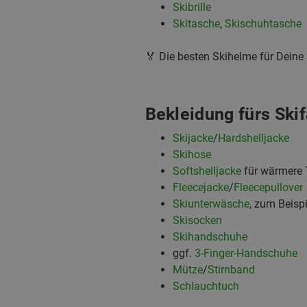
Skibrille
Skitasche
,
Skischuhtasche
🏅 Die besten Skihelme für Deine
Bekleidung fürs Ski
Skijacke
/
Hardshelljacke
Skihose
Softshelljacke
für wärmere 
Fleecejacke
/
Fleecepullover
Skiunterwäsche
, zum Beisp
Skisocken
Skihandschuhe
ggf.
3-Finger-Handschuhe
Mütze
/
Stirnband
Schlauchtuch