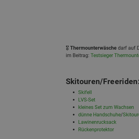
🎖️
Thermounterwäsche
darf auf 
im Beitrag:
Testsieger Thermoun
Skitouren/Freeriden
Skifell
LVS-Set
kleines Set zum Wachsen
dünne Handschuhe
/
Skitou
Lawinenrucksack
Rückenprotektor