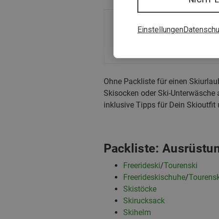
Du 
Einstellungen
Datenschu
Ohne Packliste für einen Skiurla
Skisocken oder Ski-Unterwäsche a
inklusive Tipps für Dein Skioutfi
Packliste: Ausrüstun
Freerideski
/
Tourenski
Freerideskischuhe
/
Tourens
Skistöcke
Skirucksack
Skihelm