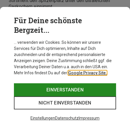
Sortiment den Spitzenplatz unter den ultraleichten
Gaskochern einnimmt.
Tipp:
Wenn Du
Effizienz und Gewicht
gleichermaßen
Für Deine schönste
im Auge behalten möchtest, bist Du zum Beispiel mit
Bergzeit...
dem
Soto Micro Regulator Stove
(73 Gramm) oder
dem
Optimus Crux Lite
(86 Gramm) gut beraten. Beide
verfügen über einen etwas größeren Brennerkopf, der
… verwenden wir Cookies. So können wir unsere
die Hitze besser verteilt, für kürzere Kochzeiten sorgt
Services für Dich optimieren, Inhalte auf Dich
und darüber hinaus unempfindlicher gegen Wind ist.
zuschneiden und dir entsprechend personalisierte
Anzeigen zeigen. Deine Zustimmung schließt ggf. die
Verarbeitung Deiner Daten u.a. auch in den USA ein.
Mehr Infos findest Du auf der
Google Privacy Site.
EINVERSTANDEN
NICHT EINVERSTANDEN
Einstellungen
Datenschutz
Impressum