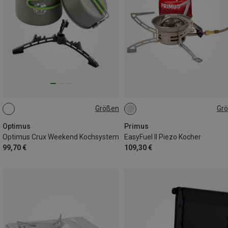
Größen
Gr
ONE SIZE
ONE SIZE
Optimus
Primus
Optimus Crux Weekend Kochsystem
EasyFuel II Piezo Kocher
99,70 €
109,30 €