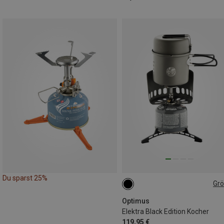
Du sparst 25%
Gr
ONE SIZE
Optimus
Elektra Black Edition Kocher
119,95 €