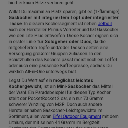
hierbei kaum Hitze verloren geht.
Willst Du maximal an Platz sparen, gibt es (1-flammige)
Gaskocher mit integriertem Topf oder integrierter
Tasse
. In diesem Kochersegment ist neben
Jetboil
auch der Hersteller Primus Vorreiter und hat Gaskocher
wie den
Lite Plus
entworfen. Diese Kocher eignen sich
in erster Linie
für Sologeher oder Duos
, da die
mitgelieferten Töpfe und/oder Tassen selten eine
Versorgung größerer Gruppen zulassen. In den
Schutzhüllen des Kochers passt meist noch ein Löffel
oder auch eine passende Kaffeepresse, sodass Du
wirklich All-in-One unterwegs bist.
Legst Du Wert auf ein
möglichst leichtes
Kochergewicht
, ist ein
Mini-Gaskocher
das Mittel
der Wahl. Ein Paradebeispiel für diesen Typ Kocher
stellt der
PocketRocket 2
dar, ein nur 73 Gramm
schwerer Winzling von MSR. Doch auch andere
Hersteller haben Gaskocher-Leichtgewichte im
Sortiment, allen voran
Eifel Outdoor Equipment
mit dem
Lithium
, der mit seinen 44 Gramm im Bergzeit