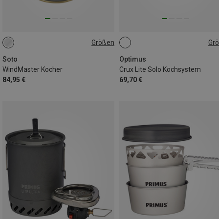
Größen
Gr
ONE SIZE
ONE SIZE
Soto
Optimus
WindMaster Kocher
Crux Lite Solo Kochsystem
84,95 €
69,70 €