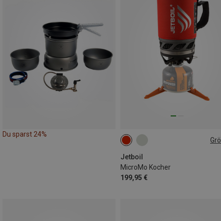
Du sparst 24%
Gr
ONE SIZE
Jetboil
MicroMo Kocher
199,95 €