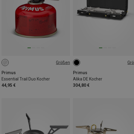
Größen
Gr
ONE SIZE
ONE SIZE
Primus
Primus
Essential Trail Duo Kocher
Alika DE Kocher
44,95 €
304,80 €