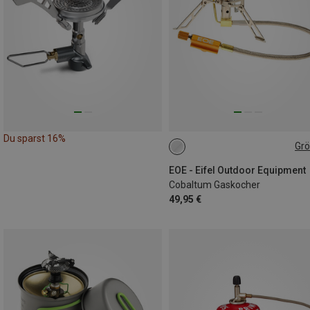
Du sparst 16%
Gr
ONE SIZE
EOE - Eifel Outdoor Equipment
Cobaltum Gaskocher
49,95 €