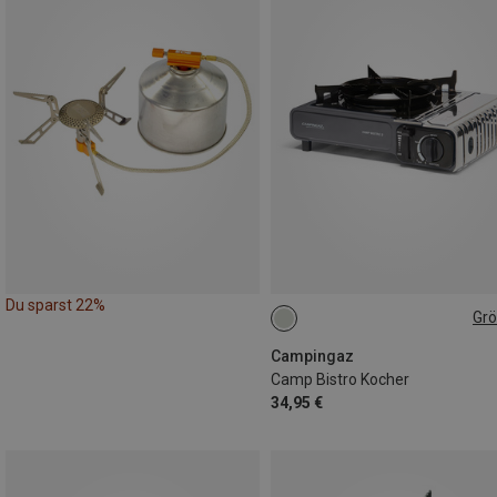
Du sparst 22%
Gr
ONE SIZE
Campingaz
Camp Bistro Kocher
34,95 €