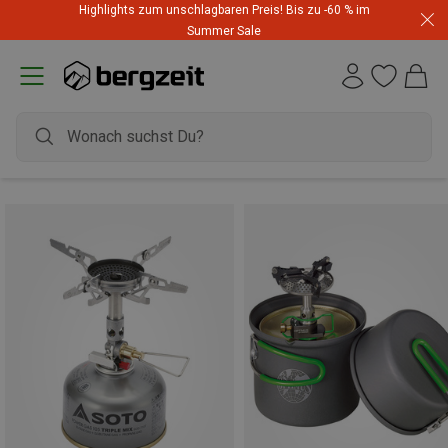
Highlights zum unschlagbaren Preis! Bis zu -60 % im
Summer Sale