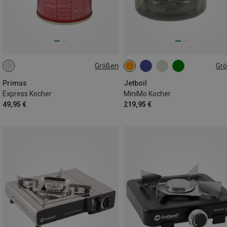
Größen
Gr
ONE SIZE
ONE SIZE
Primus
Jetboil
Express Kocher
MiniMo Kocher
49,95 €
219,95 €