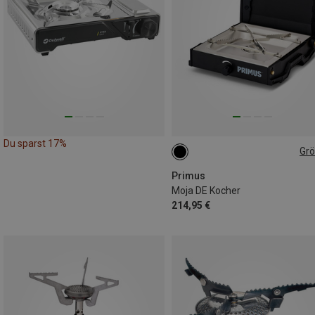
Du sparst 17%
Gr
ONE SIZE
Primus
Moja DE Kocher
214,95 €