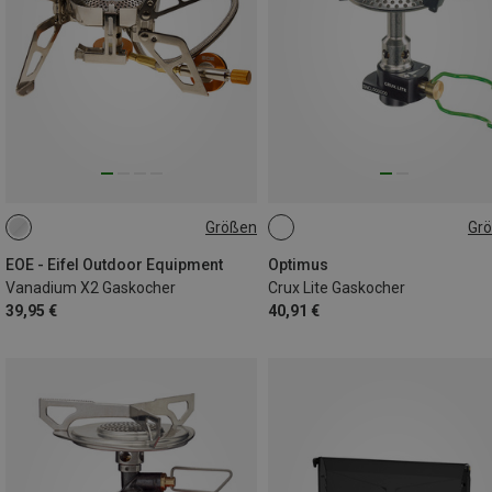
Größen
Gr
ONE SIZE
ONE SIZE
EOE - Eifel Outdoor Equipment
Optimus
Vanadium X2 Gaskocher
Crux Lite Gaskocher
39,95 €
40,91 €