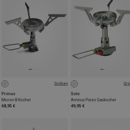
Größen
Gr
ONE SIZE
ONE SIZE
Primus
Soto
Micron III Kocher
Amicus Piezo Gaskocher
68,95 €
49,95 €