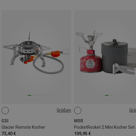
Größen
Gr
ONE SIZE
ONE SIZE
GSI
MSR
Glacier Remote Kocher
PocketRocket 2 Mini Kocher Set
73,40 €
109,95 €