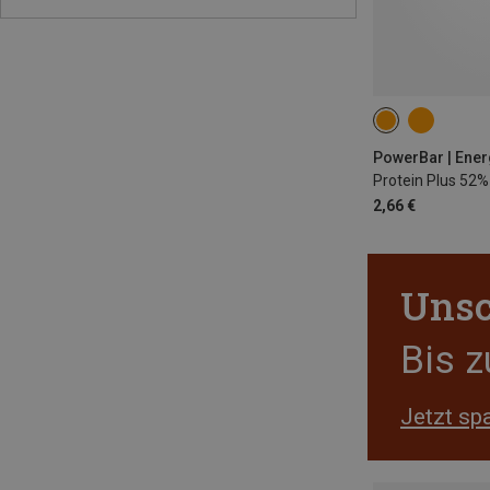
PowerBar | Ener
Protein Plus 52%
2,66 €
Unsc
Bis 
Jetzt sp