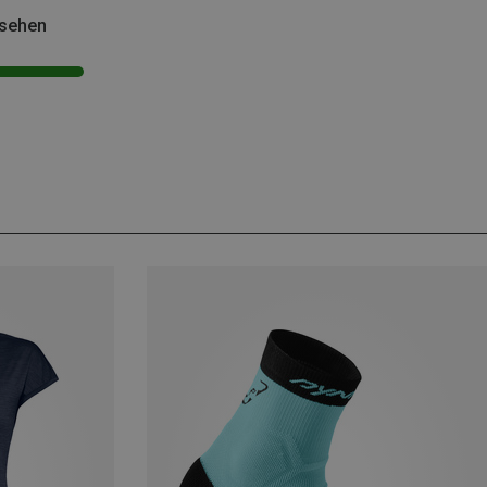
esehen