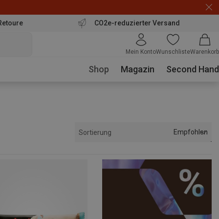
Retoure
CO2e-reduzierter Versand
Mein Konto
Wunschliste
Warenkorb
Shop
Magazin
Second Hand
Empfohlen
Sortierung