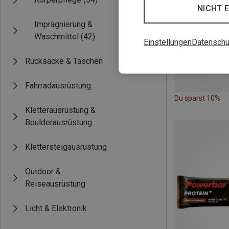
NICHT 
Imprägnierung &
Waschmittel
(42)
Einstellungen
Datenschu
Rucksäcke & Taschen
Fahrradausrüstung
Du sparst 10%
Kletterausrüstung &
Boulderausrüstung
Klettersteigausrüstung
Outdoor &
Reiseausrüstung
Licht & Elektronik