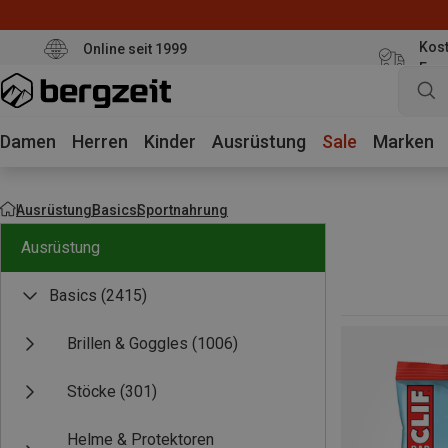
Kost
Online seit 1999
Eur
Damen
Herren
Kinder
Ausrüstung
Sale
Marken
Ausrüstung
Basics
Sportnahrung
Ausrüstung
Basics
(2415)
Brillen & Goggles
(1006)
Stöcke
(301)
Helme & Protektoren