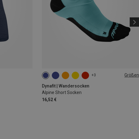
Größen
+3
35|36|37|38
39|40|41|42
43|44|45|46
Dynafit | Wandersocken
Alpine Short Socken
16,52 €