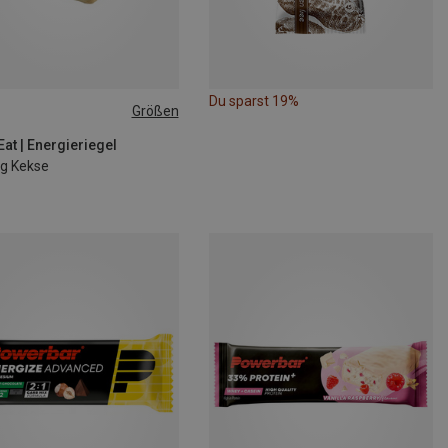
Du sparst 19%
Größen
Eat | Energieriegel
ng Kekse