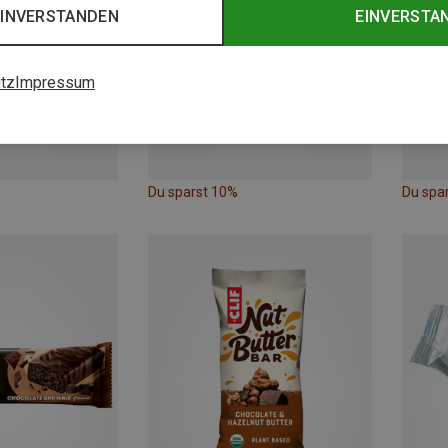
EINVERSTANDEN
EINVERSTA
tz
Impressum
Du sparst 10%
Du spa