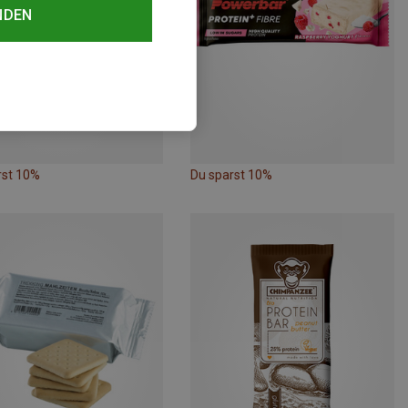
NDEN
rst 10%
Du sparst 10%