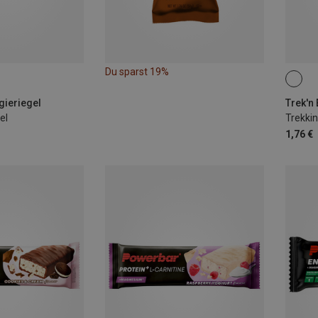
Du sparst 19%
125G
gieriegel
Trek'n 
el
Trekki
1,76 €