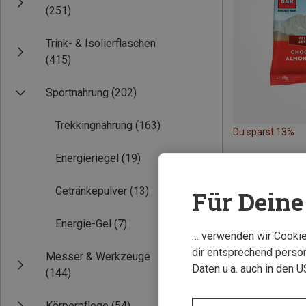
(251)
Trink- & Isolierflaschen
(415)
Sportnahrung
(202)
Trekkingnahrung
(163)
Du sparst 13%
Energieriegel
(19)
Getränkepulver
(13)
Für Deine 
Energie-Gel
(7)
… verwenden wir Cookies
dir entsprechend person
Messer & Werkzeuge
Daten u.a. auch in den 
(144)
Körperpflege
(54)