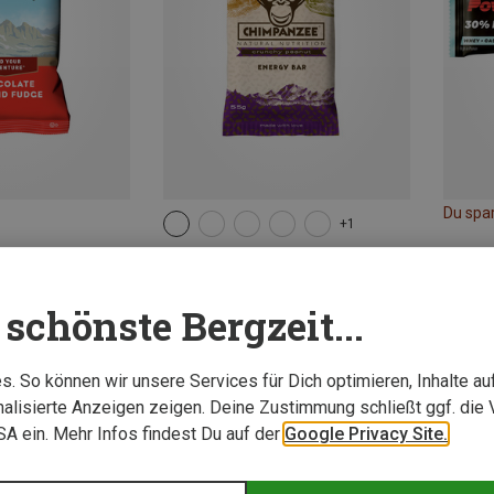
Du spa
+1
Chimpanzee | Energieriegel
Energy Bar
schönste Bergzeit...
2,45 €
. So können wir unsere Services für Dich optimieren, Inhalte a
alisierte Anzeigen zeigen. Deine Zustimmung schließt ggf. die 
USA ein. Mehr Infos findest Du auf der
Google Privacy Site.