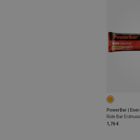
STÜCK
PowerBar | Ener
Ride Bar Erdnus
1,76 €