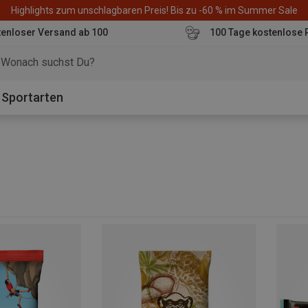
Highlights zum unschlagbaren Preis! Bis zu -60 % im Summer Sale
enloser Versand ab 100
100 Tage kostenlose 
o
Sportarten