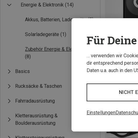
Energie & Elektronik
(14)
Akkus, Batterien, Ladegeräte
(5)
Solarladegeräte
(1)
Für Deine 
Zubehör Energie & Elektronik
… verwenden wir Cookies
(8)
Du sparst 16%
dir entsprechend person
Daten u.a. auch in den 
Basics
Rucksäcke & Taschen
NICHT 
Fahrradausrüstung
Einstellungen
Datenschu
Kletterausrüstung &
Boulderausrüstung
Klettersteigausrüstung