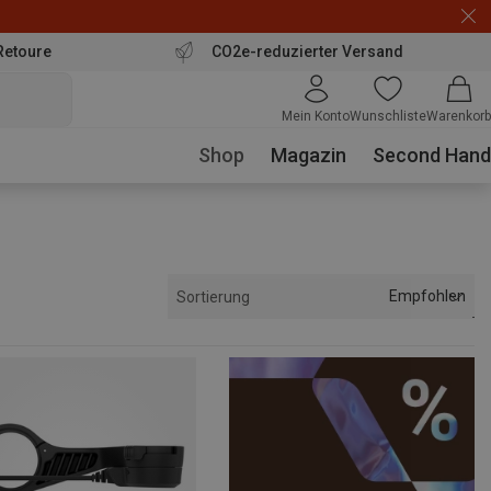
Retoure
CO2e-reduzierter Versand
Mein Konto
Wunschliste
Warenkorb
Shop
Magazin
Second Hand
Empfohlen
Sortierung