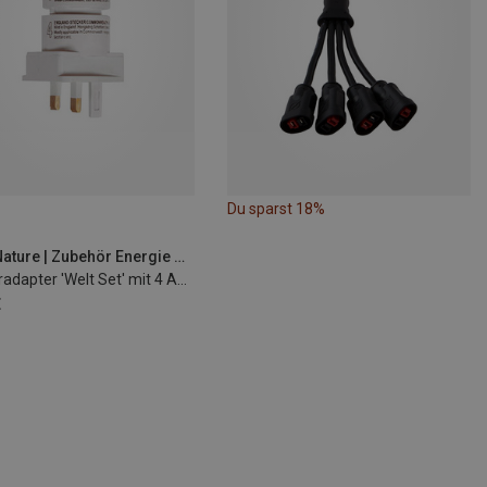
Du sparst 18%
basic Nature | Zubehör Energie & Elektronik
Steckeradapter 'Welt Set' mit 4 Adaptern
€