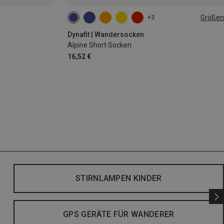
Größen
+3
35|36|37|38
39|40|41|42
43|44|45|46
Dynafit | Wandersocken
Alpine Short Socken
16,52 €
STIRNLAMPEN KINDER
GPS GERÄTE FÜR WANDERER