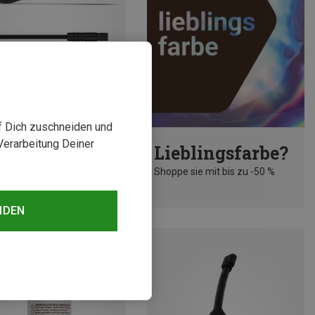
uf Dich zuschneiden und
Verarbeitung Deiner
Lieblingsfarbe?
Garmin | Zubehör Energie & Elektronik
Shoppe sie mit bis zu -50 %
E-Bike Powered Mount Adapterkabel 940mm Bosch
€
NDEN