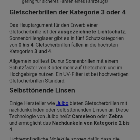
gering für sicheres Fahren eines Fahrzeugs!
Gletscherbrillen der Kategorie 3 oder 4
Das Hauptargument für den Erwerb einer
Gletscherbrille ist der
ausgezeichnete Lichtschutz
.
Sonnenbrillengläser gibt es in fünf Schutzkategorien
von
0 bis 4
. Gletscherbrillen fallen in die höchsten
Kategorien
3 und 4
.
Allgemein solltest Du nur Sonnenbrillen mit einem
Schutzfaktor von 3 oder mehr auf Gletschern und im
Hochgebirge nutzen. Ein UV-Filter ist bei hochwertigen
Gletscherbrillen Standard.
Selbsttönende Linsen
Einige Hersteller wie
Julbo
bieten Gletscherbrillen mit
nachdunkelnden oder selbsttönenden Linsen an. Diese
Technologie von Julbo heißt
Cameleon
oder
Zebra
und ermöglicht das
Nachdunkeln von Kategorie 2 bis
4
.
Lichtempfindliche Moleküle sorgen dafür, dass die