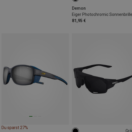
Demon
Eiger Photochromic Sonnenbrill
81,95 €
Du sparst 27%
Gr