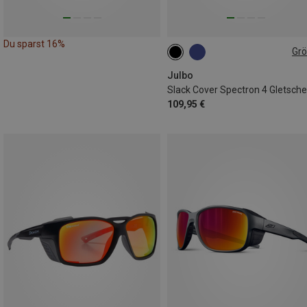
Du sparst 16%
Gr
L
Julbo
109,95 €