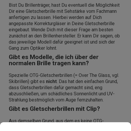
Bist Du Brillenträger, hast Du eventuell die Möglichkeit
Dir eine Gletscherbrille mit Sehstärke vom Fachmann
anfertigen zu lassen. Hierbei werden auf Dich
angepasste Korrekturgläser in Deine Gletscherbrille
eingebaut. Wende Dich mit dieser Frage am besten
zunächst an den Brillenhersteller. Er kann Dir sagen, ob
das jeweilige Modell dafür geeignet ist und sich der
Gang zum Optiker lohnt.
Gibt es Modelle, die ich über der
normalen Brille tragen kann?
Spezielle OTG-Gletscherbrillen (= Over The Glass, vgl.
Skibrillen) gibt es
nicht
. Das hat den einfachen Grund,
dass Gletscherbrillen dafür gemacht sind, eng
abzuschließen, um schädliches Sonnenlicht und UV-
Strahlung bestmöglich vom Auge fernzuhalten.
Gibt es Gletscherbrillen mit Clip?
Aus demselben Grund, aus dem es keine OTG-
Gletscherbrillen gibt, existieren auch keine