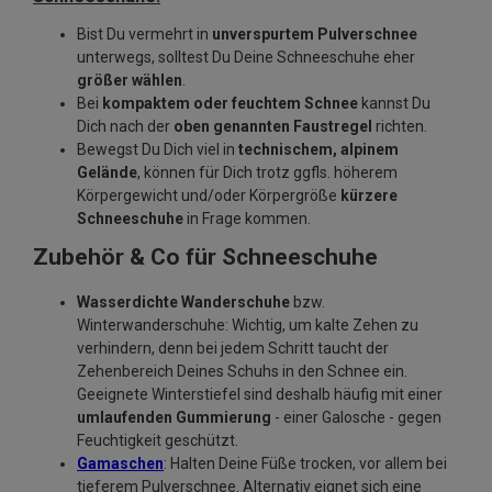
Bist Du vermehrt in
unverspurtem Pulverschnee
unterwegs, solltest Du Deine Schneeschuhe eher
größer wählen
.
Bei
kompaktem oder feuchtem Schnee
kannst Du
Dich nach der
oben genannten Faustregel
richten.
Bewegst Du Dich viel in
technischem, alpinem
Gelände
, können für Dich trotz ggfls. höherem
Körpergewicht und/oder Körpergröße
kürzere
Schneeschuhe
in Frage kommen.
Zubehör & Co für Schneeschuhe
Wasserdichte Wanderschuhe
bzw.
Winterwanderschuhe: Wichtig, um kalte Zehen zu
verhindern, denn bei jedem Schritt taucht der
Zehenbereich Deines Schuhs in den Schnee ein.
Geeignete Winterstiefel sind deshalb häufig mit einer
umlaufenden Gummierung
- einer Galosche - gegen
Feuchtigkeit geschützt.
Gamaschen
: Halten Deine Füße trocken, vor allem bei
tieferem Pulverschnee. Alternativ eignet sich eine