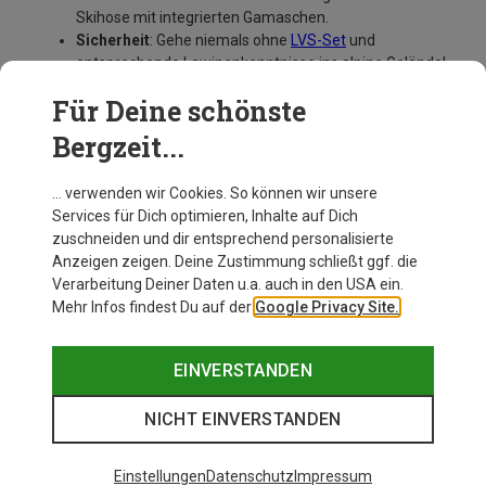
Skihose mit integrierten Gamaschen.
Sicherheit
: Gehe niemals ohne
LVS-Set
und
entsprechende Lawinenkenntnisse ins alpine Gelände!
Auch ein
Erste-Hilfe-Set
, genügend zu trinken und
Für Deine schönste
Navigationsmaterial (
Topo-Karte
,
Kompass
, evtl. GPS-
Gerät) gehören bei größeren Touren in Deinen
Bergzeit...
Rucksack.
… verwenden wir Cookies. So können wir unsere
Services für Dich optimieren, Inhalte auf Dich
zuschneiden und dir entsprechend personalisierte
Anzeigen zeigen. Deine Zustimmung schließt ggf. die
Verarbeitung Deiner Daten u.a. auch in den USA ein.
Mehr Infos findest Du auf der
Google Privacy Site.
EINVERSTANDEN
NICHT EINVERSTANDEN
Einstellungen
Datenschutz
Impressum