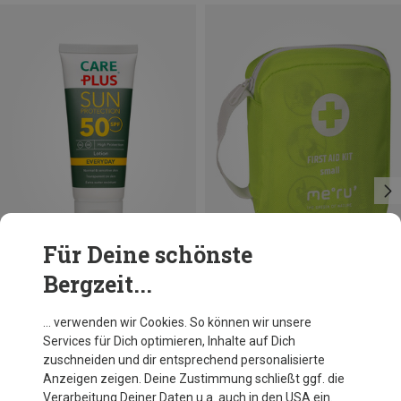
Für Deine schönste
Bergzeit...
Du sparst 45%
Größen
100ML
Care Plus
… verwenden wir Cookies. So können wir unsere
Sun Protection Everyday Lotion SPF50+
Services für Dich optimieren, Inhalte auf Dich
16,50 €
zuschneiden und dir entsprechend personalisierte
Anzeigen zeigen. Deine Zustimmung schließt ggf. die
Verarbeitung Deiner Daten u.a. auch in den USA ein.