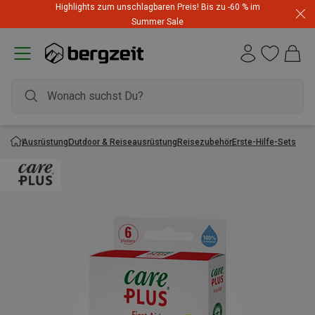
Highlights zum unschlagbaren Preis! Bis zu -60 % im
Summer Sale
Ausrüstung
Outdoor & Reiseausrüstung
Reisezubehör
Erste-Hilfe-Sets