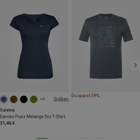
Du sparst 59%
Größen
+4
M
L
XL
XXL
Salewa
Damen Puez Melange Dry T-Shirt
31,46 €