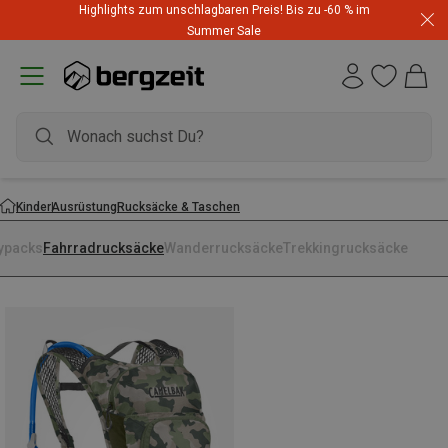
Highlights zum unschlagbaren Preis! Bis zu -60 % im
Summer Sale
Kinder
Ausrüstung
Rucksäcke & Taschen
ypacks
Fahrradrucksäcke
Wanderrucksäcke
Trekkingrucksäcke