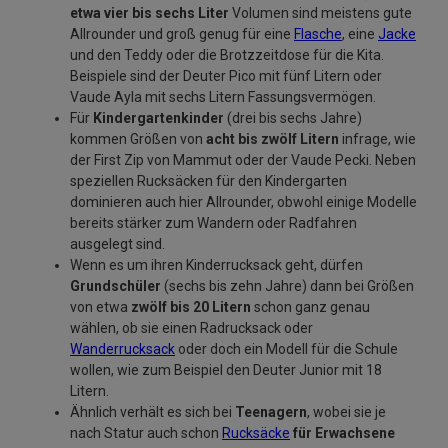
etwa vier bis sechs Liter
Volumen sind meistens gute
Allrounder und groß genug für eine
Flasche
, eine
Jacke
und den Teddy oder die Brotzzeitdose für die Kita.
Beispiele sind der Deuter Pico mit fünf Litern oder
Vaude Ayla mit sechs Litern Fassungsvermögen.
Für
Kindergartenkinder
(drei bis sechs Jahre)
kommen Größen von
acht bis zwölf Litern
infrage, wie
der First Zip von Mammut oder der Vaude Pecki. Neben
speziellen Rucksäcken für den Kindergarten
dominieren auch hier Allrounder, obwohl einige Modelle
bereits stärker zum Wandern oder Radfahren
ausgelegt sind.
Wenn es um ihren Kinderrucksack geht, dürfen
Grundschüler
(sechs bis zehn Jahre) dann bei Größen
von etwa
zwölf bis 20 Litern
schon ganz genau
wählen, ob sie einen Radrucksack oder
Wanderrucksack
oder doch ein Modell für die Schule
wollen, wie zum Beispiel den Deuter Junior mit 18
Litern.
Ähnlich verhält es sich bei
Teenagern
, wobei sie je
nach Statur auch schon
Rucksäcke
für Erwachsene