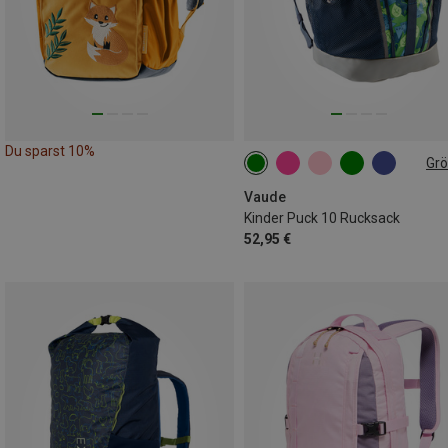
Du sparst 10%
Gr
10L
Vaude
Kinder Puck 10 Rucksack
52,95 €