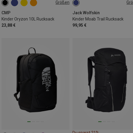
Größen
Gr
10L
14L
CMP
Jack Wolfskin
Kinder Oryzon 10L Rucksack
Kinder Moab Trail Rucksack
23,88 €
99,95 €
Du sparst 21%