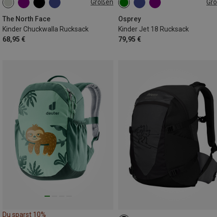
Größen
Gr
ONE SIZE
18L
The North Face
Osprey
Kinder Chuckwalla Rucksack
Kinder Jet 18 Rucksack
68,95 €
79,95 €
Du sparst 10%