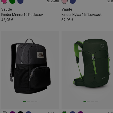
Größen
Gr
10L
15L
Vaude
Vaude
Kinder Minnie 10 Rucksack
Kinder Hylax 15 Rucksack
42,95 €
52,95 €