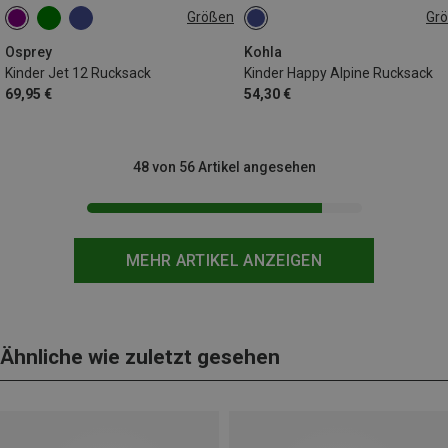
Größen
Gr
12L
14L
Osprey
Kohla
Kinder Jet 12 Rucksack
Kinder Happy Alpine Rucksack
69,95 €
54,30 €
48 von 56 Artikel angesehen
MEHR ARTIKEL ANZEIGEN
Ähnliche wie zuletzt gesehen