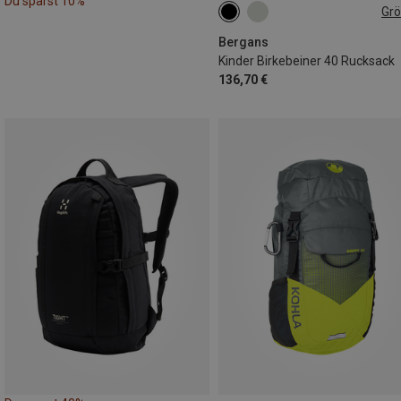
Du sparst 10%
Gr
40L
Bergans
Kinder Birkebeiner 40 Rucksack
136,70 €