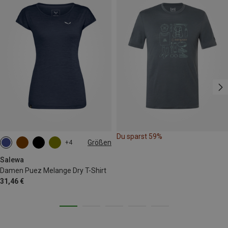
Du sparst 59%
Größen
+4
M
L
XL
XXL
Salewa
Damen Puez Melange Dry T-Shirt
31,46 €