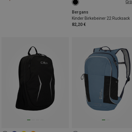
Gr
22L
Bergans
Kinder Birkebeiner 22 Rucksack
82,20 €