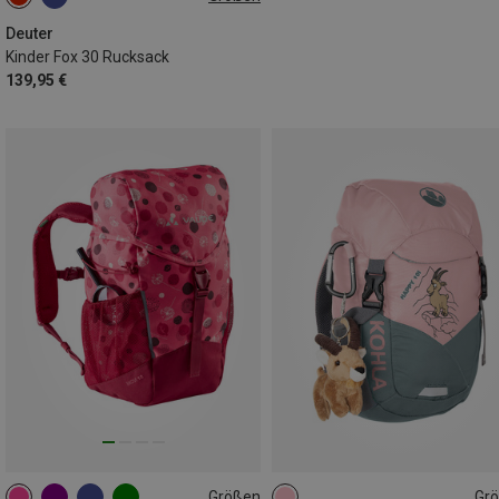
30L
Deuter
Kinder Fox 30 Rucksack
139,95 €
Größen
Gr