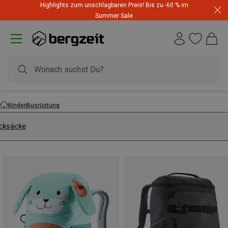
Highlights zum unschlagbaren Preis! Bis zu -60 % im
Summer Sale
Kinder
Ausrüstung
cksäcke