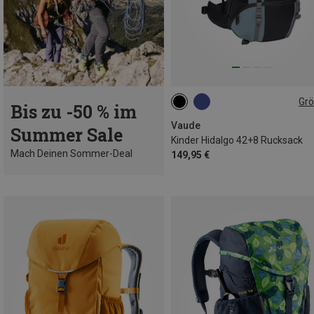
Gr
Bis zu -50 % im
42L+8L
Vaude
Summer Sale
Kinder Hidalgo 42+8 Rucksack
Mach Deinen Sommer-Deal
149,95 €