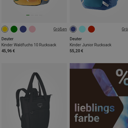
Größen
Gr
10L
18L
Deuter
Deuter
Kinder Waldfuchs 10 Rucksack
Kinder Junior Rucksack
45,96 €
55,20 €