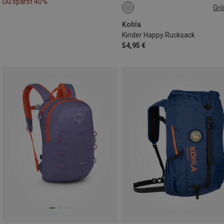
Du sparst 40%
Gr
15L
Kohla
Kinder Happy Rucksack
54,95 €