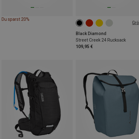
Du sparst 20%
Gr
24L
Black Diamond
Street Creek 24 Rucksack
109,95 €