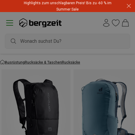
Highlights zum unschlagbaren Preis! Bis zu -60 % im
Summer Sale
Ausrüstung
Rucksäcke & Taschen
Rucksäcke