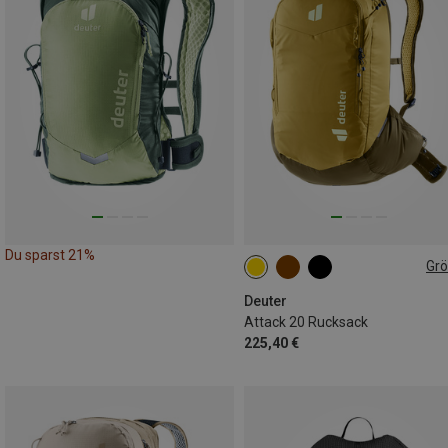
Du sparst 21%
Gr
20L
Deuter
Attack 20 Rucksack
225,40 €