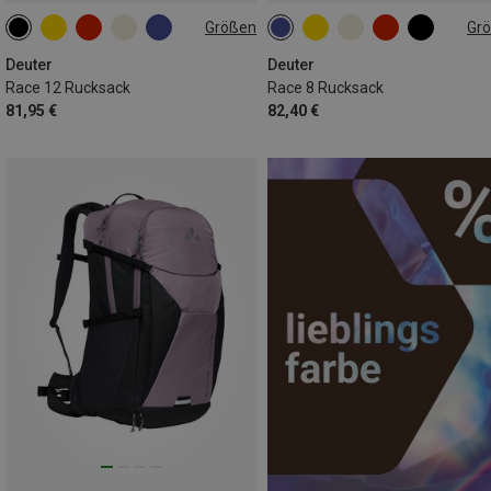
Größen
Gr
12L
8L
Deuter
Deuter
Race 12 Rucksack
Race 8 Rucksack
81,95 €
82,40 €