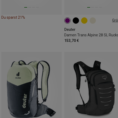
Du sparst 21%
Gr
28L
Deuter
Damen Trans Alpine 28 SL Ruck
153,70 €