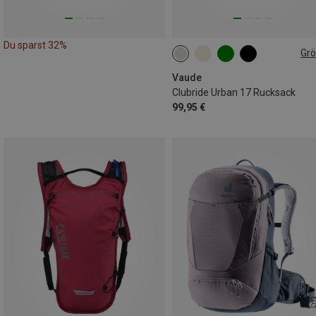
Du sparst 32%
Gr
17L
Vaude
Clubride Urban 17 Rucksack
99,95 €