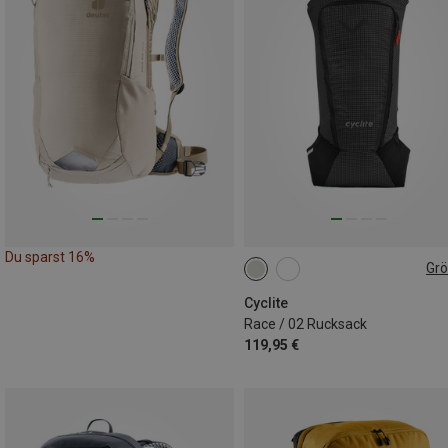
Du sparst 16%
Gr
7.1L
Cyclite
Race / 02 Rucksack
119,95 €