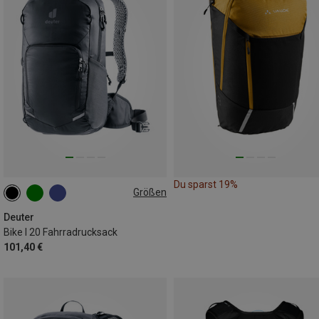
Du sparst 19%
Größen
20L
Deuter
Bike I 20 Fahrradrucksack
101,40 €