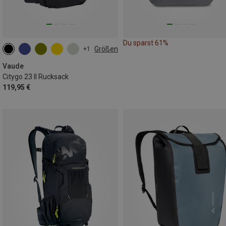
Du sparst 61%
Größen
+1
23L
Vaude
Citygo 23 II Rucksack
119,95 €