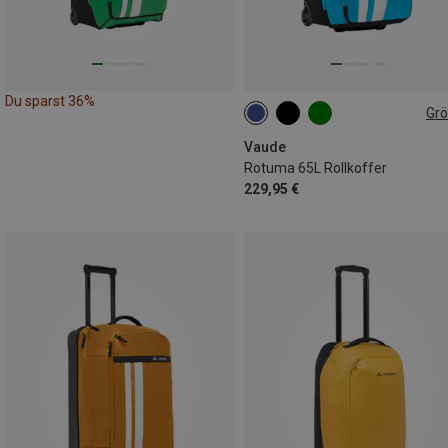
Du sparst 36%
Gr
65L
Vaude
Rotuma 65L Rollkoffer
229,95 €