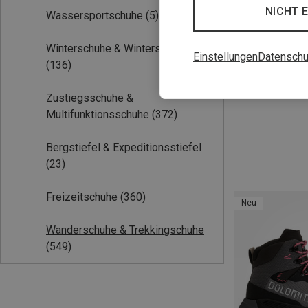
NICHT 
Wassersportschuhe
(5)
Winterschuhe & Winterstiefel
Einstellungen
Datenschu
(136)
Du sparst 45%
Zustiegsschuhe &
Multifunktionsschuhe
(372)
Bergstiefel & Expeditionsstiefel
(23)
Freizeitschuhe
(360)
Neu
Wanderschuhe & Trekkingschuhe
(549)