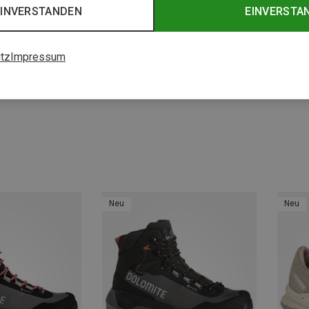
EINVERSTANDEN
EINVERSTA
tz
Impressum
Du sparst 19%
Du spa
Neu
Neu