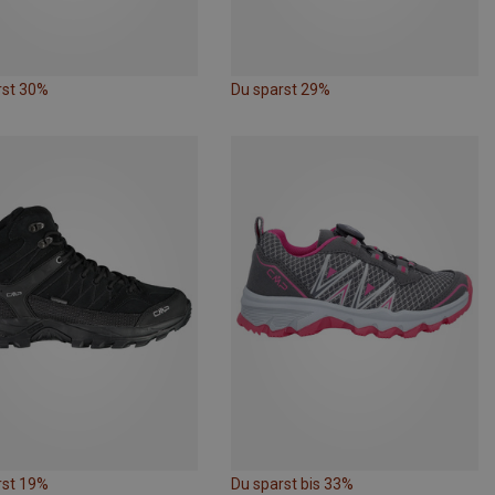
rst 30%
Du sparst 29%
rst 19%
Du sparst bis 33%