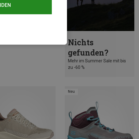
NDEN
rst 45%
Nichts
gefunden?
Mehr im Summer Sale mit bis
zu -60 %
Neu