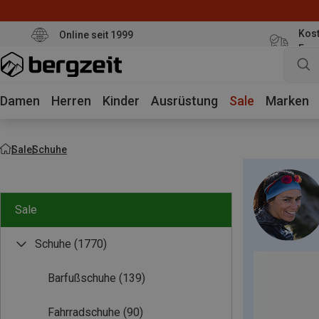
Kost
Online seit 1999
Eur
Damen
Herren
Kinder
Ausrüstung
Sale
Marken
Sale
Schuhe
Sale
Schuhe
(1770)
Barfußschuhe
(139)
Fahrradschuhe
(90)