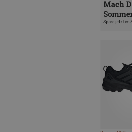
Mach D
Sommer
Spare jetzt im