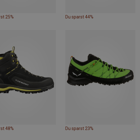
rst 25%
Du sparst 44%
rst 48%
Du sparst 23%