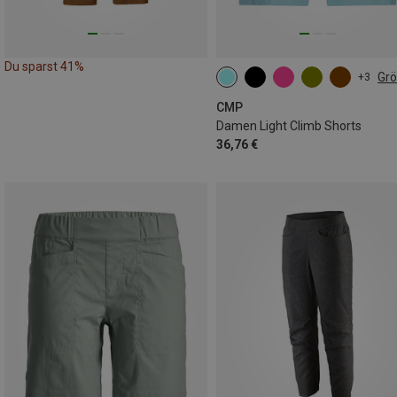
Du sparst 41%
Gr
+3
XXS
XS
S
XL
XXL
3XL
CMP
Damen Light Climb Shorts
36,76 €