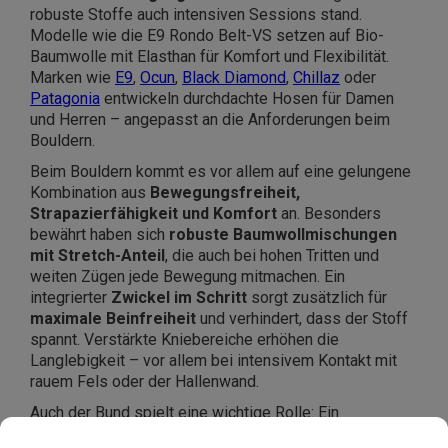
robuste Stoffe auch intensiven Sessions stand.
Modelle wie die E9 Rondo Belt-VS setzen auf Bio-
Baumwolle mit Elasthan für Komfort und Flexibilität.
Marken wie
E9
,
Ocun
,
Black Diamond
,
Chillaz
oder
Patagonia
entwickeln durchdachte Hosen für Damen
und Herren – angepasst an die Anforderungen beim
Bouldern.
Beim Bouldern kommt es vor allem auf eine gelungene
Kombination aus
Bewegungsfreiheit,
Strapazierfähigkeit und Komfort
an. Besonders
bewährt haben sich
robuste Baumwollmischungen
mit Stretch-Anteil
, die auch bei hohen Tritten und
weiten Zügen jede Bewegung mitmachen. Ein
integrierter
Zwickel im Schritt
sorgt zusätzlich für
maximale Beinfreiheit
und verhindert, dass der Stoff
spannt. Verstärkte Kniebereiche erhöhen die
Langlebigkeit – vor allem bei intensivem Kontakt mit
rauem Fels oder der Hallenwand.
Auch der Bund spielt eine wichtige Rolle: Ein
elastischer Bund oder ein integrierter Gürtel