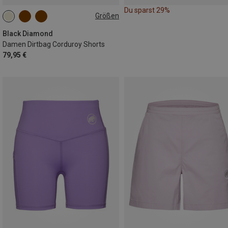
Du sparst 29%
Größen
XS
S
M
L
Black Diamond
Damen Dirtbag Corduroy Shorts
79,95 €