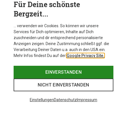
garantieren einen sicheren Halt, ohne einzuengen.
Für Deine schönste
Praktische Details wie
Bürstenhalter
runden das
Bergzeit...
Gesamtpaket ab und machen Deine Boulderhose zu
einem funktionalen Begleiter für jede Session.
… verwenden wir Cookies. So können wir unsere
Services für Dich optimieren, Inhalte auf Dich
zuschneiden und dir entsprechend personalisierte
Anzeigen zeigen. Deine Zustimmung schließt ggf. die
Verarbeitung Deiner Daten u.a. auch in den USA ein.
Mehr Infos findest Du auf der
Google Privacy Site.
EINVERSTANDEN
NICHT EINVERSTANDEN
Einstellungen
Datenschutz
Impressum