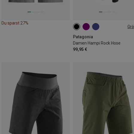
Du sparst 27%
Gr
XS
S
S
M
M
Patagonia
Damen Hampi Rock Hose
99,95 €