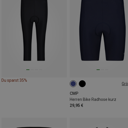
Du sparst 35%
Gr
S
M
XL
XXL
3XL
CMP
Herren Bike Radhose kurz
29,95 €