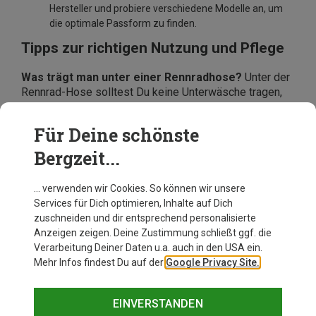
Hersteller und probiere verschiedene Modelle an, um
die optimale Passform zu finden.
Tipps zur richtigen Nutzung und Pflege
Was trägt man unter einer Rennradhose?
Unter der
Rennrad-Hose solltest Du keine Unterwäsche tragen,
da sie Reibung und Hautirritationen verursachen kann.
Wie pflege ich meine Rennrad-Hose?
Wasche die
Für Deine schönste
Hose gemäß den Pflegehinweisen, um die
Bergzeit...
Lebensdauer des Materials und des Sitzpolsters zu
erhalten.
… verwenden wir Cookies. So können wir unsere
Services für Dich optimieren, Inhalte auf Dich
zuschneiden und dir entsprechend personalisierte
Anzeigen zeigen. Deine Zustimmung schließt ggf. die
Verarbeitung Deiner Daten u.a. auch in den USA ein.
Mehr Infos findest Du auf der
Google Privacy Site.
EINVERSTANDEN