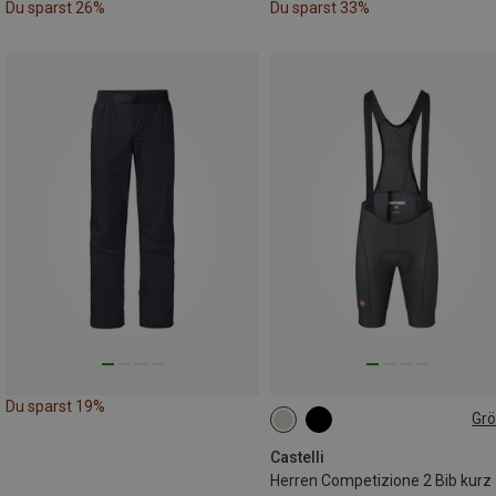
Du sparst 26%
Du sparst 33%
Du sparst 19%
Gr
S
XL
XXL
Castelli
Herren Competizione 2 Bib kurz