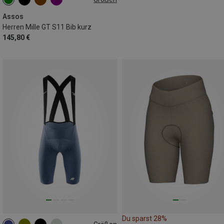
S
L
XL
Assos
Herren Mille GT S11 Bib kurz
145,80 €
Du sparst 28%