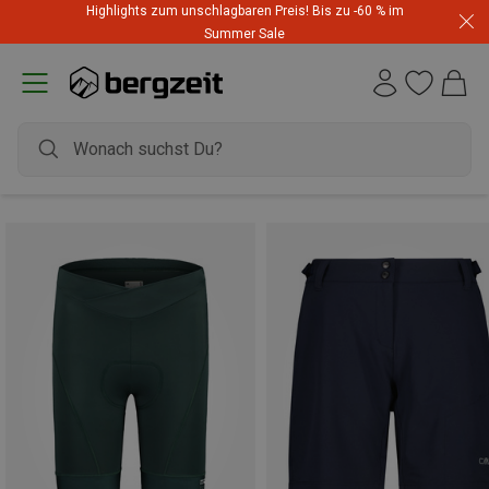
Highlights zum unschlagbaren Preis! Bis zu -60 % im
Summer Sale