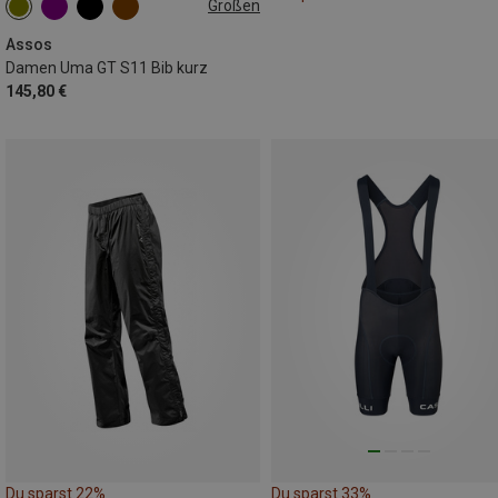
Größen
XS
M
L
XL
XXL
Assos
Damen Uma GT S11 Bib kurz
145,80 €
Du sparst 22%
Du sparst 33%