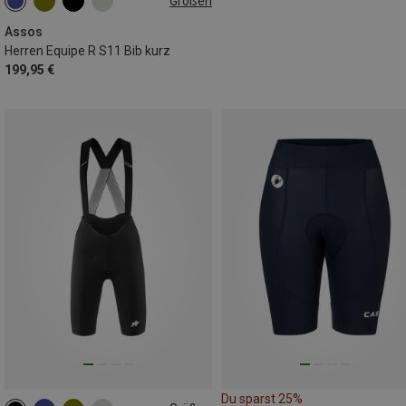
Größen
S
M
L
XL
XXL
Assos
Herren Equipe R S11 Bib kurz
199,95 €
Du sparst 25%