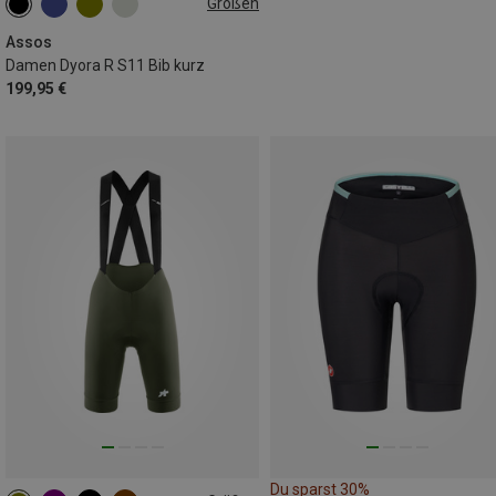
Größen
XS
S
M
L
XL
XXL
Assos
Damen Dyora R S11 Bib kurz
199,95 €
Du sparst 30%