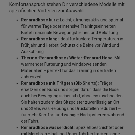
Komfortanspruch stehen Dir verschiedene Modelle mit
spezifischen Vorteilen zur Auswahl:
Rennradhose kurz:
Leicht, atmungsaktiv und optimal
für warme Tage oder intensive Trainingseinheiten.
Bietet maximale Bewegungsfreiheit und Belüftung.
Rennradhose lang:
Ideal für kühlere Temperaturen in
Frühjahr und Herbst. Schützt die Beine vor Wind und
Auskühlung.
Thermo-Rennradhose / Winter-Rennrad Hose:
Mit
wärmender Fütterung und windabweisenden
Materialien – perfekt für das Training in der kalten
Jahreszeit.
Rennradhose mit Trägern (Bib Shorts):
Träger
ersetzen den Bund und sorgen dafür, dass die Hose
auch bei Bewegung sicher sitzt, ohne einzuschneiden.
Sie halten zudem das Sitzpolster zuverlässig an Ort
und Stelle, was Reibung und Druckstellen reduziert –
für mehr Komfort und weniger Nachjustieren während
der Fahrt.
Rennradhose wasserdicht:
Speziell beschichtet oder
mit Membran – hält bei Regenfahrten trocken, ohne