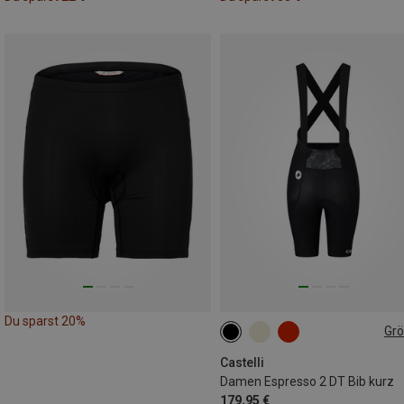
Du sparst 20%
Gr
L
Castelli
Damen Espresso 2 DT Bib kurz
179,95 €