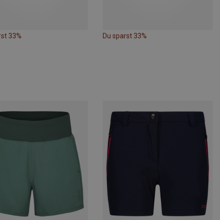
rst 33%
Du sparst 33%