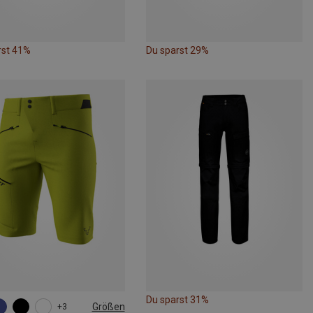
rst 41%
Du sparst 29%
Du sparst 31%
Größen
+3
M
L
XL
XXL