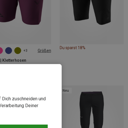
Du sparst 18%
Größen
+3
S
M
L
XL
 | Kletterhosen
Damen Transalper 2 Light DST Shorts
€
Neu
uf Dich zuschneiden und
Verarbeitung Deiner