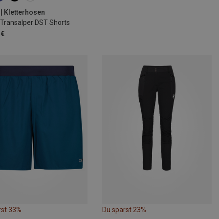
 | Kletterhosen
 Transalper DST Shorts
 €
rst 33%
Du sparst 23%