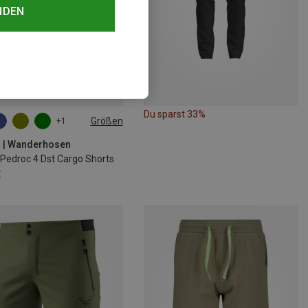
NDEN
Du sparst 33%
Größen
+1
L
XL
XXL
3XL
 | Wanderhosen
 Pedroc 4 Dst Cargo Shorts
€