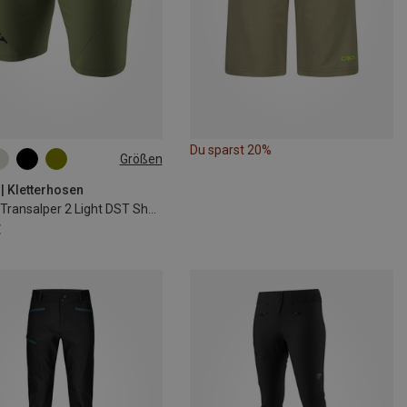
Du sparst 20%
Größen
M
L
XL
XXL
 | Kletterhosen
Herren Transalper 2 Light DST Shorts
€