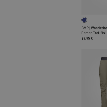
XXS
XS
CMP | Wanderh
Damen Trail 2in1
29,95 €