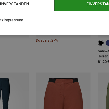
EINVERSTANDEN
EINVERSTA
tz
Impressum
Du sparst 27%
M
Salewa
Herren
81,20 