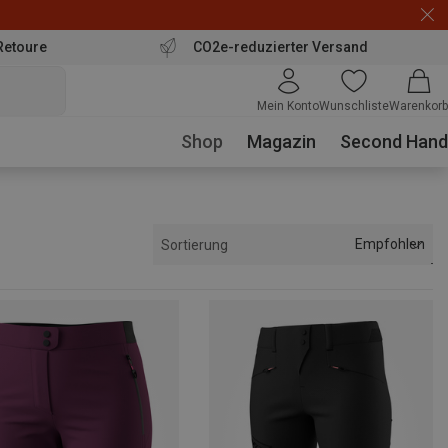
Retoure
CO2e-reduzierter Versand
Mein Konto
Wunschliste
Warenkorb
Shop
Magazin
Second Hand
Empfohlen
Sortierung