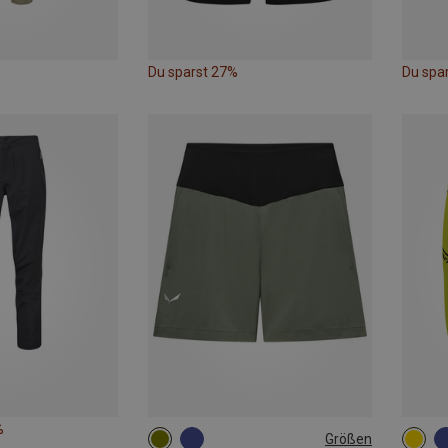
Du sparst 27%
Du spa
%
Größen
XS
S
S