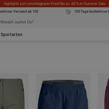
Highlights zum unschlagbaren Preis! Bis zu -60 % im Summer Sale
enloser Versand ab 100
100 Tage kostenlose 
o
Sportarten