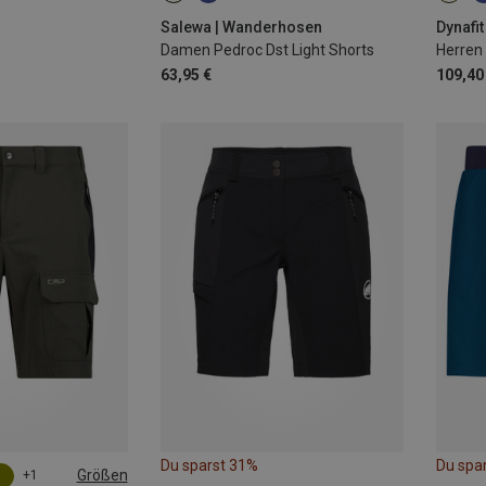
Salewa | Wanderhosen
Dynafit
Damen Pedroc Dst Light Shorts
Herren
63,95 €
109,40
Du sparst 31%
Du spa
Größen
+1