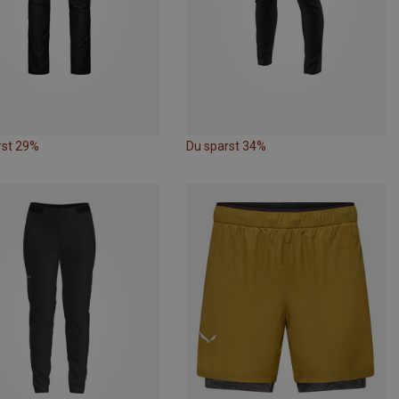
rst 29%
Du sparst 34%