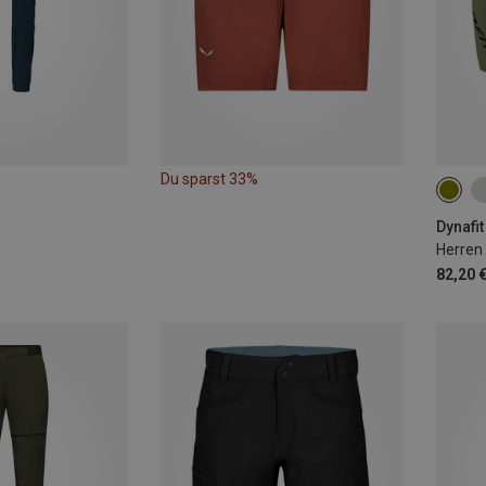
Du sparst 33%
S
Dynafit
82,20 