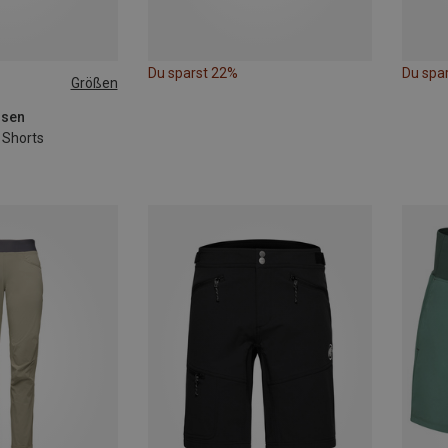
Du sparst 22%
Du spa
Größen
S
osen
 Shorts