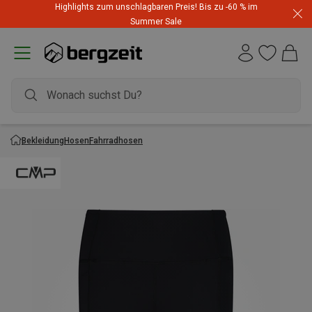
Highlights zum unschlagbaren Preis! Bis zu -60 % im
Summer Sale
Bekleidung
Hosen
Fahrradhosen