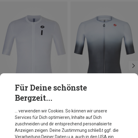
Für Deine schönste
Bergzeit...
Du sparst 25%
Größen
L
XL
Castelli
… verwenden wir Cookies. So können wir unsere
Herren Upf Trikot
Services für Dich optimieren, Inhalte auf Dich
119,95 €
zuschneiden und dir entsprechend personalisierte
Anzeigen zeigen. Deine Zustimmung schließt ggf. die
Verarbeitung Deiner Daten u.a. auch in den USA ein.