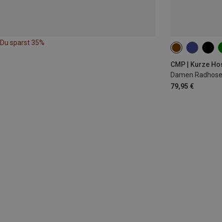
Du sparst 35%
XS
S
M
CMP | Kurze Ho
Damen Radhose
79,95 €