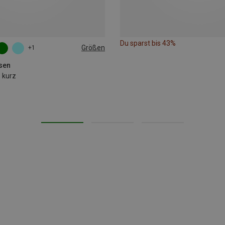
Du sparst bis 43%
Größen
+1
L
XXL
sen
 kurz