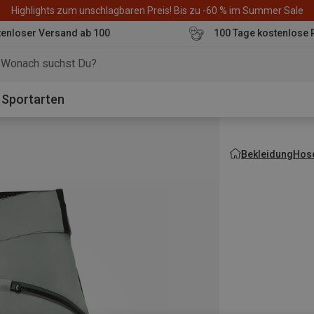
Highlights zum unschlagbaren Preis! Bis zu -60 % im Summer Sale
enloser Versand ab 100
100 Tage kostenlose 
o
Sportarten
Bekleidung
Hos