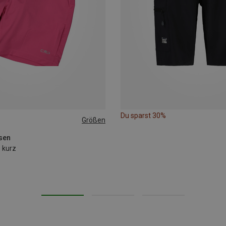
Du sparst 30%
Größen
L
XXL
3XL
sen
 kurz