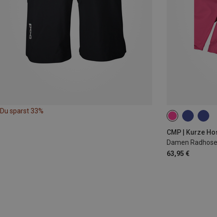
Du sparst 33%
XS
S
M
CMP | Kurze Ho
Damen Radhose
63,95 €