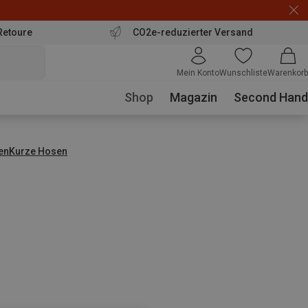
Retoure
CO2e-reduzierter Versand
Mein Konto
Wunschliste
Warenkorb
Shop
Magazin
Second Hand
en
Kurze Hosen