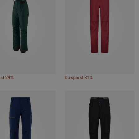
rst 29%
Du sparst 31%