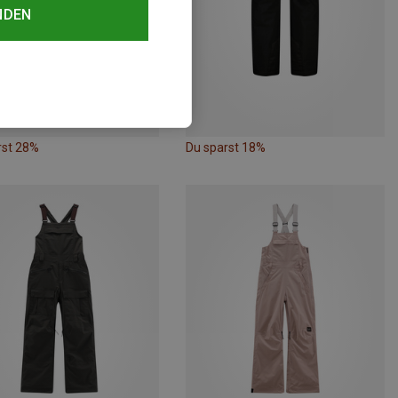
NDEN
rst 28%
Du sparst 18%