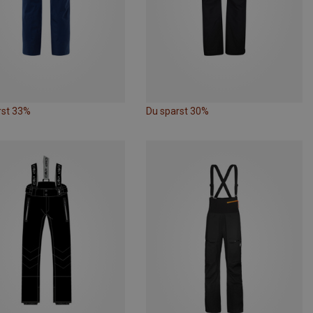
rst 33%
Du sparst 30%