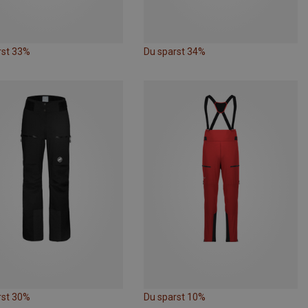
rst 33%
Du sparst 34%
rst 30%
Du sparst 10%