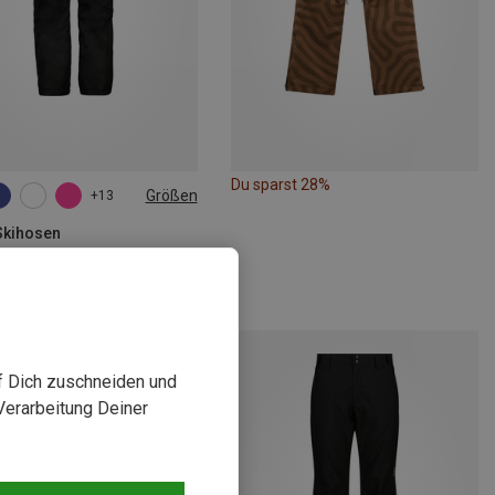
Du sparst 28%
Größen
+13
Skihosen
 Skihose
€
uf Dich zuschneiden und
Verarbeitung Deiner