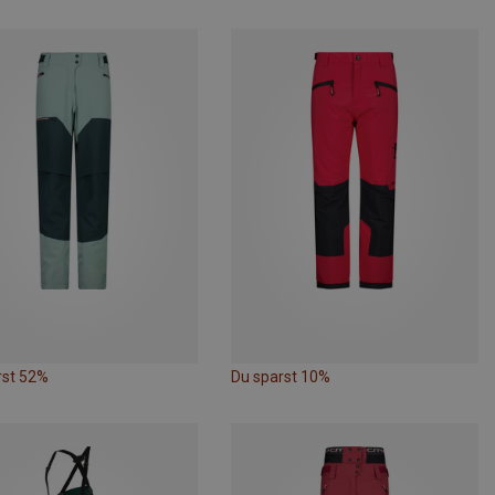
rst 52%
Du sparst 10%