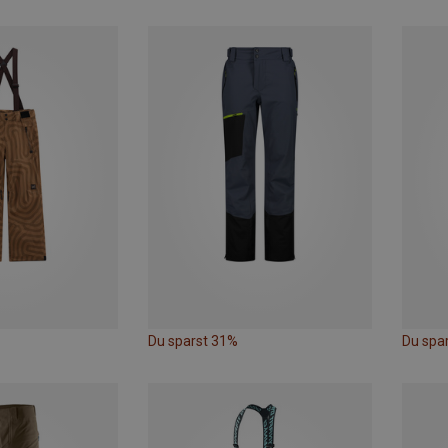
Du sparst 31%
Du spa