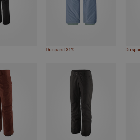
Du sparst 31%
Du spa