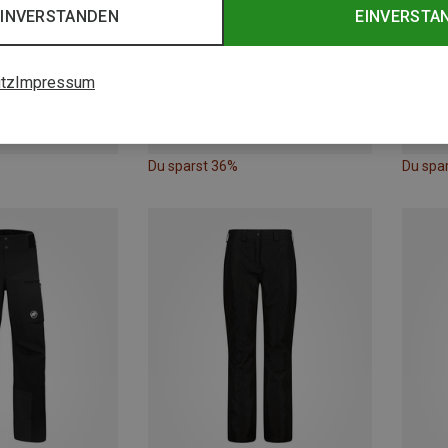
EINVERSTANDEN
EINVERSTA
tz
Impressum
Du sparst 36%
Du spa