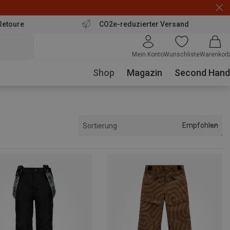
Retoure
CO2e-reduzierter Versand
Mein Konto
Wunschliste
Warenkorb
Shop
Magazin
Second Hand
Empfohlen
Sortierung