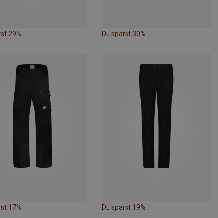
rst 29%
Du sparst 30%
rst 17%
Du sparst 19%