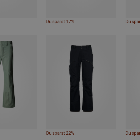
Du sparst 17%
Du spa
Du sparst 22%
Du spa