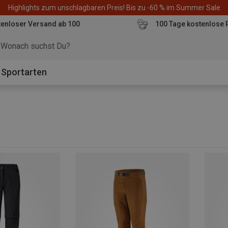
Highlights zum unschlagbaren Preis! Bis zu -60 % im Summer Sale
enloser Versand ab 100
100 Tage kostenlose 
o
Sportarten