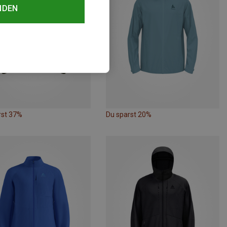
NDEN
rst 37%
Du sparst 20%