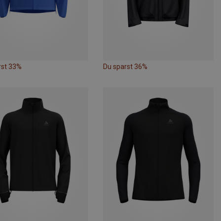
rst 33%
Du sparst 36%