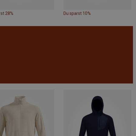
rst 28%
Du sparst 10%