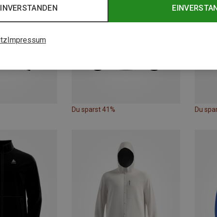
EINVERSTANDEN
EINVERSTA
tz
Impressum
Du sparst 41%
Du spa