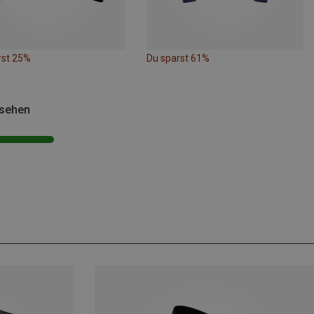
rst 25%
Du sparst 61%
esehen