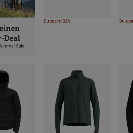
Du sparst 32%
Du spa
einen
-Deal
 Summer Sale