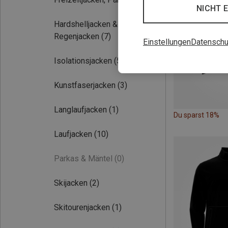
NICHT 
Hardshelljacken &
Regenjacken
(7)
Einstellungen
Datenschu
Isolationsjacken
(5)
Kunstfaserjacken
(3)
Langlaufjacken
(1)
Du sparst 18%
Laufjacken
(10)
Parkas & Mäntel
(0)
Skijacken
(2)
Skitourenjacken
(1)