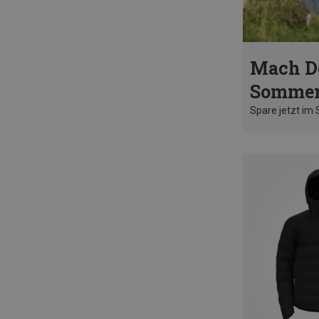
Mach D
Sommer
Spare jetzt im