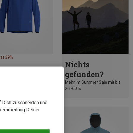
rst 39%
Nichts
gefunden?
Mehr im Summer Sale mit bis
zu -60 %
uf Dich zuschneiden und
Verarbeitung Deiner