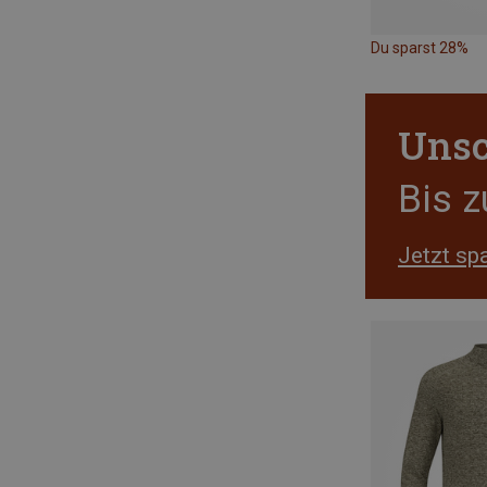
Du sparst 28%
Unsc
Bis 
Jetzt sp