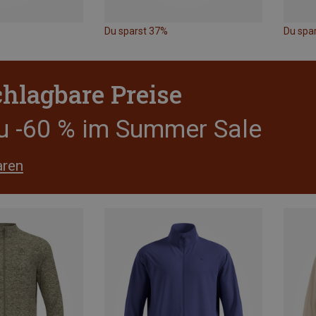
Du sparst 37%
Du spa
hlagbare Preise
zu -60 % im Summer Sale
aren