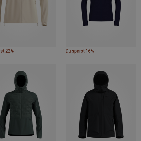
rst 22%
Du sparst 16%