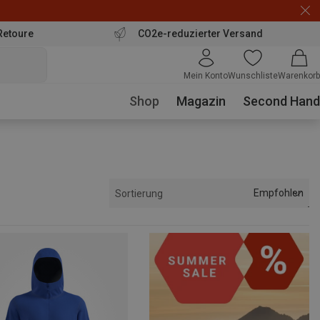
Retoure
CO2e-reduzierter Versand
Mein Konto
Wunschliste
Warenkorb
Shop
Magazin
Second Hand
Empfohlen
Sortierung