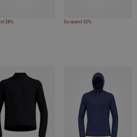
rst 28%
Du sparst 32%