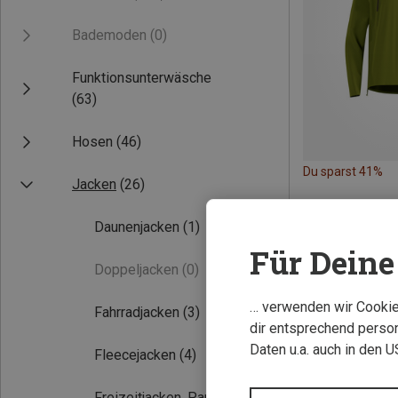
Bademoden
(0)
Funktionsunterwäsche
(63)
Hosen
(46)
Du sparst 41%
Jacken
(26)
Daunenjacken
(1)
Für Deine 
Doppeljacken
(0)
… verwenden wir Cookies
Fahrradjacken
(3)
dir entsprechend person
Daten u.a. auch in den 
Fleecejacken
(4)
Freizeitjacken, Parkas
(1)