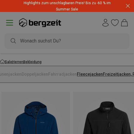
Highlights zum unschlagbaren Preis! Bis zu -60 % im
Summer Sale
Sale
Herren
Bekleidung
unenjacken
Doppeljacken
Fahrradjacken
Fleecejacken
Freizeitjacken,