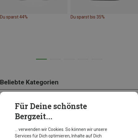
Du sparst 44%
Du sparst bis 35%
Beliebte Kategorien
Für Deine schönste
BEKLEIDUNG
Bergzeit...
… verwenden wir Cookies. So können wir unsere
Services für Dich optimieren, Inhalte auf Dich