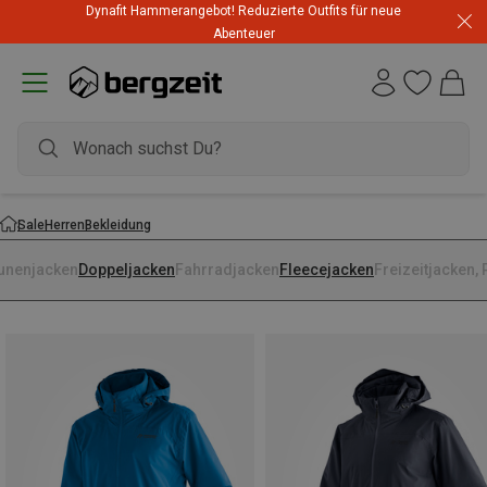
Dynafit Hammerangebot! Reduzierte Outfits für neue
Abenteuer
Sale
Herren
Bekleidung
unenjacken
Doppeljacken
Fahrradjacken
Fleecejacken
Freizeitjacken,