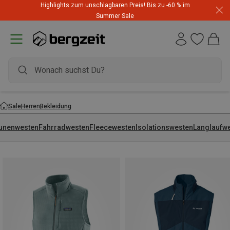
Highlights zum unschlagbaren Preis! Bis zu -60 % im
Summer Sale
Sale
Herren
Bekleidung
unenwesten
Fahrradwesten
Fleecewesten
Isolationswesten
Langlaufw