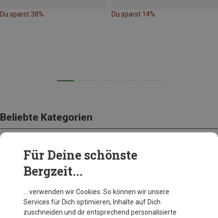
Du sparst 38%
Du sparst 14%
Beliebte Kategorien
Für Deine schönste
BEKLEIDUNG
Bergzeit...
… verwenden wir Cookies. So können wir unsere
Services für Dich optimieren, Inhalte auf Dich
zuschneiden und dir entsprechend personalisierte