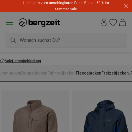
Highlights zum unschlagbaren Preis! Bis zu -60 % im
Summer Sale
Sale
Herren
Bekleidung
unenjacken
Doppeljacken
Fahrradjacken
Fleecejacken
Freizeitjacken,