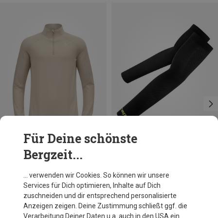
Für Deine schönste
Bergzeit...
Du sparst 10%
Größen
S
XXL
Odlo
… verwenden wir Cookies. So können wir unsere
Herren Zeroweight Warm 1/2 Zip Longsleeve
Services für Dich optimieren, Inhalte auf Dich
109,95 €
zuschneiden und dir entsprechend personalisierte
Anzeigen zeigen. Deine Zustimmung schließt ggf. die
Verarbeitung Deiner Daten u.a. auch in den USA ein.