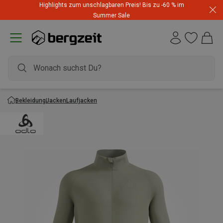
Highlights zum unschlagbaren Preis! Bis zu -60 % im
Summer Sale
Bekleidung
Jacken
Laufjacken