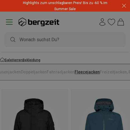
Highlights zum unschlagbaren Preis! Bis zu -60 % im
Summer Sale
Sale
Herren
Bekleidung
unenjacken
Doppeljacken
Fahrradjacken
Fleecejacken
Freizeitjacken,