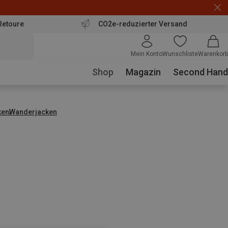
Retoure
CO2e-reduzierter Versand
Mein Konto
Wunschliste
Warenkorb
Shop
Magazin
Second Hand
ken
Wanderjacken