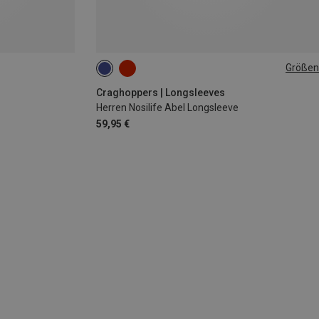
Größen
S
XL
XXL
Craghoppers | Longsleeves
Herren Nosilife Abel Longsleeve
59,95 €