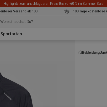
Highlights zum unschlagbaren Preis! Bis zu -60 % im Summer Sale
enloser Versand ab 100
100 Tage kostenlose 
o
Sportarten
Bekleidung
Jac