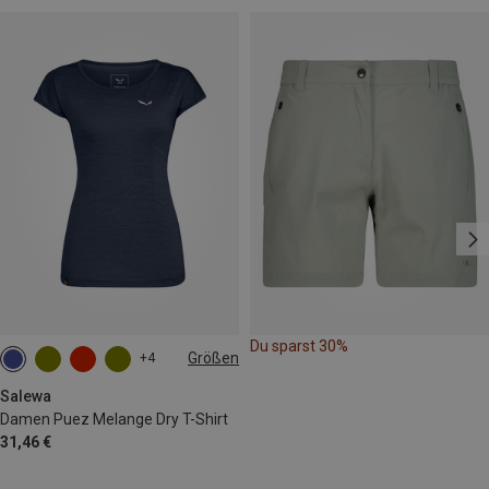
Du sparst 30%
Größen
+4
M
L
XL
XXL
Salewa
Damen Puez Melange Dry T-Shirt
31,46 €