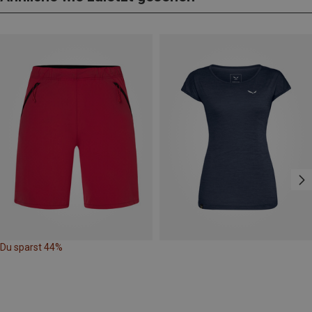
Du sparst 44%