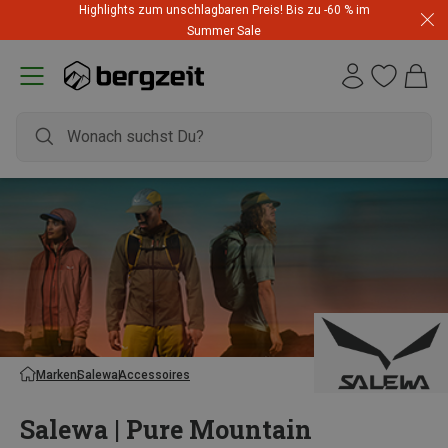
Highlights zum unschlagbaren Preis! Bis zu -60 % im
Summer Sale
Marken
Salewa
Accessoires
Salewa | Pure Mountain