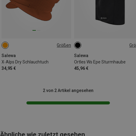
Größen
Gr
ONE SIZE
56
Salewa
Salewa
X-Alps Dry Schlauchtuch
Ortles Ws Epe Sturmhaube
34,95 €
45,96 €
2 von 2 Artikel angesehen
Ähnliche wie zuletzt gesehen