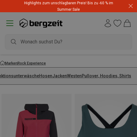
Highlights zum unschlagbaren Preis! Bis zu -60 % im
Summer Sale
Marken
Rock Experience
nktionsunterwäsche
Hosen
Jacken
Westen
Pullover, Hoodies, Shirts