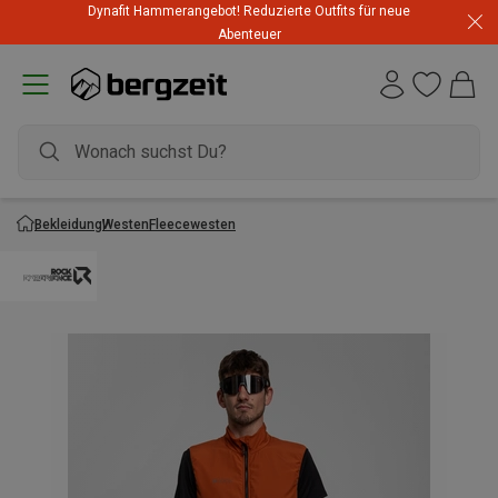
Dynafit Hammerangebot! Reduzierte Outfits für neue
Abenteuer
Bekleidung
Westen
Fleecewesten