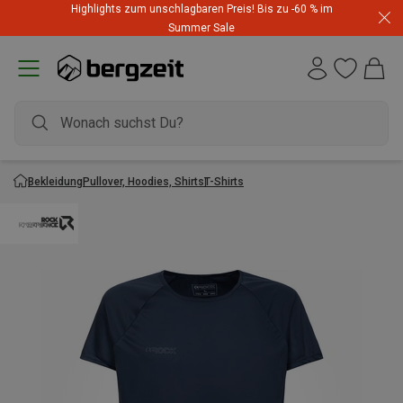
Highlights zum unschlagbaren Preis! Bis zu -60 % im
Summer Sale
Bekleidung
Pullover, Hoodies, Shirts
T-Shirts