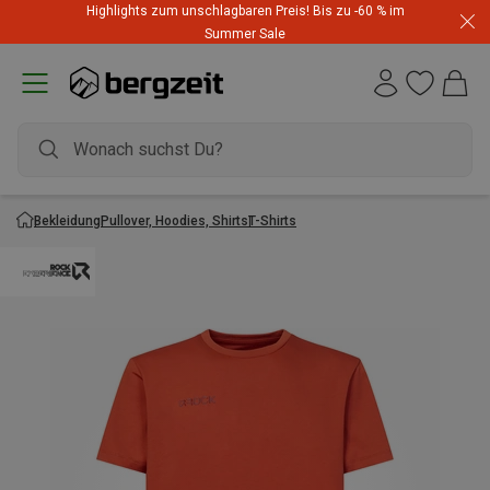
Highlights zum unschlagbaren Preis! Bis zu -60 % im
Summer Sale
Bekleidung
Pullover, Hoodies, Shirts
T-Shirts