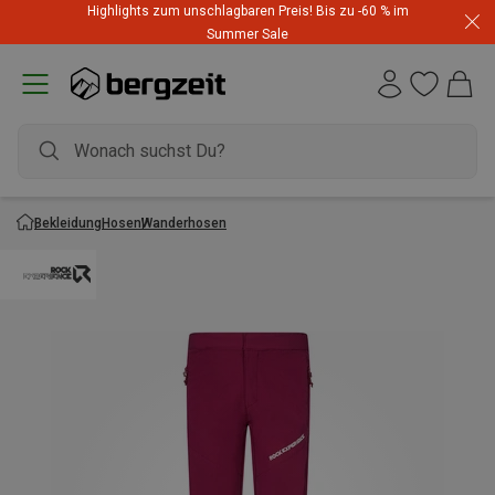
Highlights zum unschlagbaren Preis! Bis zu -60 % im
Summer Sale
Bekleidung
Hosen
Wanderhosen